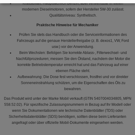
Kraftstoffart: Hauptsächlich Benzin, aber verwendbar in vielen
modernen Dieselmotoren, sofern der Hersteller 5W-30 zulässt.
Qualitätsniveau: Synthetisch.
Praktische Hinweise für Mechaniker
Prüfen Sie stets das Handbuch oder die Serviceinformationen des
Fahrzeugs auf die genaue Herstellerfreigabe (z. B. dexos1, VW, Ford
usw.) vor der Anwendung.
Beim Wechslen: Befolgen Sie korrekte Ablass-, Filterwechsel- und
Nachfüllprozeduren; messen Sie den Ölstand, nachdem der Motor die
korrekte Betriebstemperatur erreicht hat und das Fahrzeug auf einer
ebenen Fläche steht.
Aufbewahrung: Die Dose fest verschlossen, frostfrei und vor direkter
Sonneneinstrahlung schützen, um die Eigenschaften des Öls zu
bewahren.
Das Produkt wird unter der Marke Mobil verkauft (GTIN 5407004034805, MPN
558.52.02). Für spezifische Zulassungsnummern in Bezug auf Ihr Modell oder
wenn Sie Dokumentationen wie technische Datenblätter (TDS) oder
Sicherheitsdatenblätter (SDS) benötigen, sollten diese beim Lieferanten
angefragt oder über offizielle Mobil-Dokumente eingesehen werden.