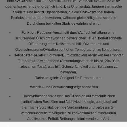
eine 5W-30-Viskosität und Spezifikationen wie API SN/ILSAC GF-5/GF-6A
oder entsprechende erforderlich sind. Das Öl unterstützt längere thermische
Stabilität und besitzt Eigenschaften, die die Ölviskosität bei hohen
Betriebstemperaturen bewahren, während gleichzeitig eine schnelle
Durchölung bei kalten Starts gewährleistet wird.
Funktion
: Reduziert Verschleiß durch Aufrechterhaltung einer
schützenden Ölschicht zwischen beweglichen Teilen, fördert schnelle
Ölförderung beim Kaltstart und hilft, Ölverbrauch und
Ölverschmutzung/Oxidation bei hohen Temperaturen zu kontrollieren.
Betriebstemperatur
: Formuliert, um oxidativem Verdicken bei erhöhten
Temperaturen widerstehen (Anwendungsbereich bis ca. 204 °C in
relevanten Tests), was hilft, Schmierfähigkeit unter Belastung zu
bewahren.
Turbo-tauglich
: Geeignet für Turbomotoren.
Material- und Formulierungseigenschaften
Halbsynthesebasisklasse: Das Öl basiert auf fortschrittlichen
synthetischen Basisölen und Additivtechnologie, ausgelegt auf
thermische Stabilität, geringe Verdampfung und verbesserten
Verschleißschutz im Vergleich zu konventionellen Mineralölen.
Additivpaket: Enthält Reibungsminimierende und Anti-
Abnutzungsadditive sowie Antioxidations- und