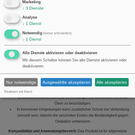
Marketing
Installationen mit diesem Abstand zwischen Erdungspunkten ergibt.
↓
3
Dienste
Technische Daten (Zusammenfassung):
Analyse
↓
1
Dienst
MPN: 155.34.60
GTIN: 4026736038618
Notwendig
(immer erforderlich)
Material: Kupfer, zinnbeschichtete (verstinnte) Ringösen
↓
1
Dienst
Querschnitt: 21,2 mm²
Lochdurchmesser: 10,5 / 10,5 mm
Alle Dienste aktivieren oder deaktivieren
Länge (Lochabstand): 500 mm
Mit diesem Schalter können Sie alle Dienste aktivieren oder
Praktische Hinweise zur Montage:
deaktivieren.
Stellen Sie sicher, dass die Flächen, an denen die Enden befestigt
werden, sauber und frei von Farbe/Korrosion sind, um den
Nur notwendige
Ausgewählte akzeptieren
Alle akzeptieren
bestmöglichen elektrischen Kontakt zu erreichen.
Führen Sie das Anziehen der Bolzen/Schrauben mit dem empfohlenen
Realisiert mit Klaro!
Drehmoment durch, um lose Verbindungen zu vermeiden, ohne die
Ösen zu beschädigen.
In korrosiven Umgebungen kann zusätzlicher Schutz der Verbindung
sinnvoll sein, obwohl die verzinnten Enden die Beständigkeit gegen
Oxidation verbessern.
Kompatibilität und Anwendungsbereich:
Das Produkt ist für allgemeine