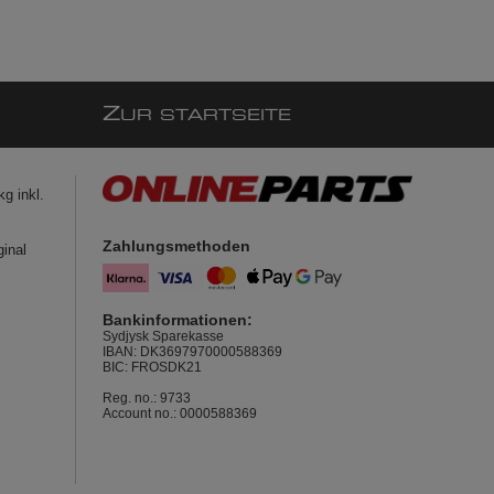
Z
UR STARTSEITE
g inkl.
Zahlungsmethoden
ginal
Bankinformationen:
Sydjysk Sparekasse
IBAN: DK3697970000588369
BIC: FROSDK21
Reg. no.: 9733
Account no.: 0000588369