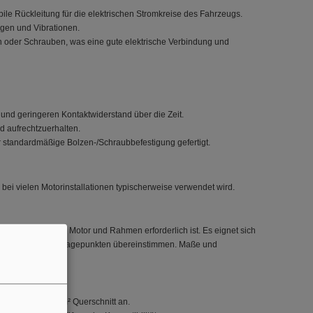
e Rückleitung für die elektrischen Stromkreise des Fahrzeugs.
ngen und Vibrationen.
n oder Schrauben, was eine gute elektrische Verbindung und
 und geringeren Kontaktwiderstand über die Zeit.
d aufrechtzuerhalten.
standardmäßige Bolzen-/Schraubbefestigung gefertigt.
ei vielen Motorinstallationen typischerweise verwendet wird.
indung zwischen Motor und Rahmen erforderlich ist. Es eignet sich
hmesser mit den Montagepunkten übereinstimmen. Maße und
tand und 21,2 mm² Querschnitt an.