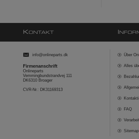
K
I
ONTAKT
NFOR
info@onlineparts.dk
Über On
Firmenanschrift
Alles üb
Onlineparts
Vemmingbundstrandvej 111
Bezahlu
DK6310 Broager
Allgeme
CVR-Nr.: DK31169313
Kontakt
FAQ
Verarbe
Sitemap