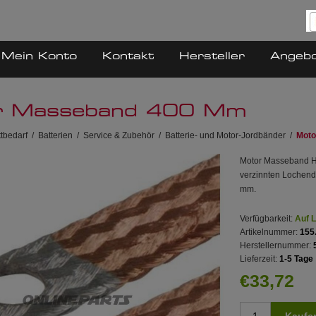
Mein Konto
Kontakt
Hersteller
Angeb
r Masseband 400 Mm
tbedarf
/
Batterien
/
Service & Zubehör
/
Batterie- und Motor-Jordbänder
/
Moto
Motor Masseband He
verzinnten Lochend
mm.
Verfügbarkeit:
Auf 
Artikelnummer:
155
Herstellernummer:
Lieferzeit:
1-5 Tage
€33,72