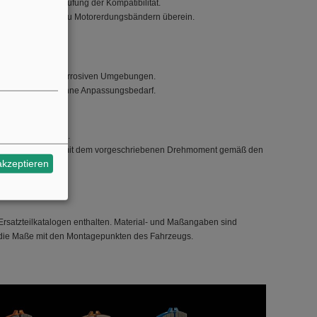
alogen und zur Prüfung der Kompatibilität.
it deren Angaben zu Motorerdungsbändern überein.
bindung.
beständigkeit in korrosiven Umgebungen.
die Nachrüstung ohne Anpassungsbedarf.
rische Verbindung.
d ziehen Sie sie mit dem vorgeschriebenen Drehmoment gemäß den
akzeptieren
wischen haben.
Ersatzteilkatalogen enthalten. Material- und Maßangaben sind
s die Maße mit den Montagepunkten des Fahrzeugs.