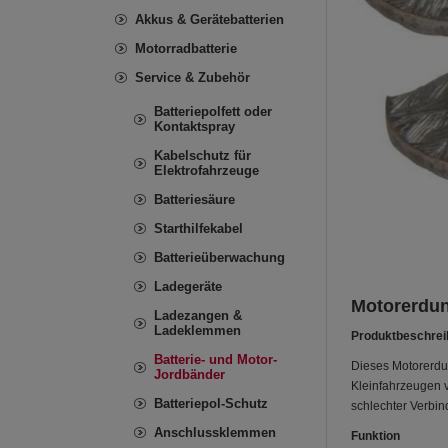
Akkus & Gerätebatterien
Motorradbatterie
Service & Zubehör
Batteriepolfett oder
Kontaktspray
Kabelschutz für
Elektrofahrzeuge
Batteriesäure
Starthilfekabel
Batterieüberwachung
Ladegeräte
Motorerdun
Ladezangen &
Ladeklemmen
Produktbeschre
Batterie- und Motor-
Dieses Motorerdu
Jordbänder
Kleinfahrzeugen v
Batteriepol-Schutz
schlechter Verbi
Anschlussklemmen
Funktion