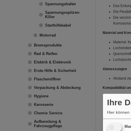
Spannungshalter
Das Erdung
Die Flexib
Spannungsspitzen-
Killer
Die verzin
Korrosionss
Starthilfekabel
Material und Kon
Motorrad
Material: Ku
Bremsprodukte
Lochenden:
Rad & Reifen
Querschnit
Lochdurchm
Elektrik & Elektronik
Abmessungen
Erste Hilfe & Sicherheit
Abstand zw
Flaschenöffner
Verpackung & Abdeckung
Kompatibilität 
Hygiene
Das Erdungsband i
Ihre 
für Motorräder, 
Karosserie
Lochgrößen mache
Hier können 
Chemie Service
Qualitäts- und Id
Aufbereitung &
Fahrzeugpflege
MPN: 155.1
Mar