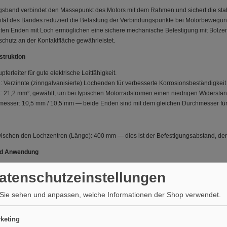
sband verbindet den Massepunkt des Motors mit dem Rahmen und sichert die stabil
ilität des Bandes reduziert die Belastung der Verbindungspunkte bei Motorbewegu
nten Enden mit Loch ermöglichen eine sichere mechanische Befestigung mit Bolze
chutz an der Kontaktfläche gewährleistet.
struktion
pferleiter für gute elektrische Leitfähigkeit.
 Verzinnte (zinngalvanisierte) Lochenden für verbesserte Korrosionsbeständigkeit
t: 21,2 mm², gewählt, um bei typischen Motorradströmen einen niedrigen Widerstan
esser: 10,5 mm / 10,5 mm — beide Enden sind mit dem gleichen Durchmesser für 
ischen den Lochzentren (Länge): 400 mm — dies ist der Befestigungsabstand, der b
und Anwendung
st für Anwendungen vorgesehen, bei denen eine flexible, aber robuste Masseverb
Datenschutzeinstellungen
Roller und kleinere motorisierte Fahrzeuge, bei denen Querschnitt und Lochdurc
n es kompatibel mit standardmäßigen Befestigungsbolzen vieler Motorhersteller.
Sie sehen und anpassen, welche Informationen der Shop verwendet.
entifikationsangaben
5.63 — die Herstellernummer gibt diese spezifische Variante mit 400 mm Lochabs
keting