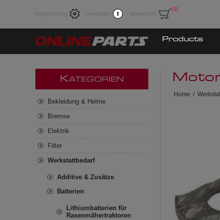
(0)
Registrierung
Anmelden
Warenkorb
Products
Moto
K
ATEGORIEN
Home
/
Werkstat
Bekleidung & Helme
Bremse
Elektrik
Filter
Werkstattbedarf
Additive & Zusätze
Batterien
Lithiumbatterien für
Rasenmähertraktoren