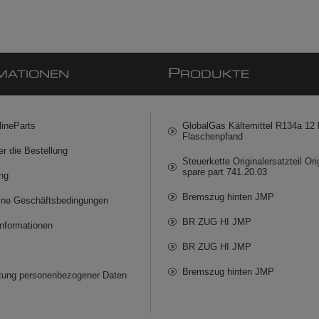
P
MATIONEN
RODUKTE
lineParts
GlobalGas Kältemittel R134a 12 k
Flaschenpfand
er die Bestellung
Steuerkette Originalersatzteil Ori
spare part 741.20.03
ng
Bremszug hinten JMP
ine Geschäftsbedingungen
BR ZUG HI JMP
informationen
BR ZUG HI JMP
Bremszug hinten JMP
itung personenbezogener Daten