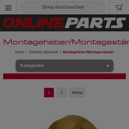
Montageheber/Montagestä
Home
/
Zubehör allgemein
/
Montageheber/Montageständer
Kategorien
1
2
Weiter