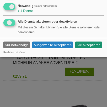
Notwendig
(immer erforderlich)
↓
1
Dienst
Alle Dienste aktivieren oder deaktivieren
Mit diesem Schalter können Sie alle Dienste aktivieren oder
deaktivieren.
Nur notwendige
Ausgewählte akzeptieren
Alle akzeptieren
Realisiert mit Klaro!
110/80R19 59V TL FRONT M+S REIFEN
MICHELIN ANAKEE ADVENTURE 2
KAUFEN
€259,71