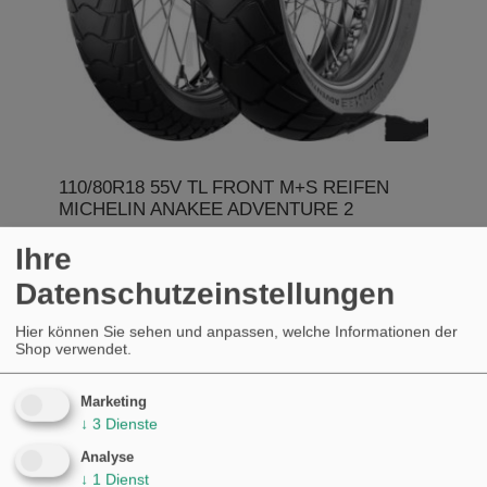
110/80R18 55V TL FRONT M+S REIFEN
MICHELIN ANAKEE ADVENTURE 2
KAUFEN
Ihre
€274,02
Datenschutzeinstellungen
Hier können Sie sehen und anpassen, welche Informationen der
Shop verwendet.
Marketing
↓
3
Dienste
Analyse
↓
1
Dienst