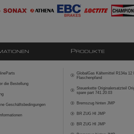
P
MATIONEN
RODUKTE
lineParts
GlobalGas Kältemittel R134a 12 k
Flaschenpfand
er die Bestellung
Steuerkette Originalersatzteil Ori
spare part 741.20.03
ng
Bremszug hinten JMP
ine Geschäftsbedingungen
BR ZUG HI JMP
informationen
BR ZUG HI JMP