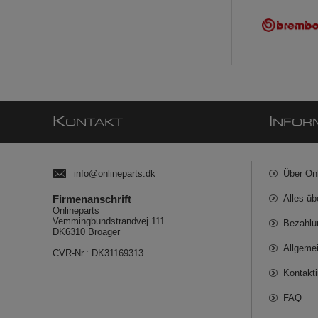
K
I
ONTAKT
NFOR
info@onlineparts.dk
Über On
Firmenanschrift
Alles üb
Onlineparts
Vemmingbundstrandvej 111
Bezahlu
DK6310 Broager
Allgeme
CVR-Nr.: DK31169313
Kontakt
FAQ