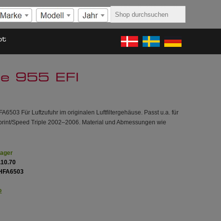
ot
ple 955 EFI
o HFA6503 Für Luftzufuhr im originalen Luftfiltergehäuse. Passt u.a. für
rint/Speed Triple 2002–2006. Material und Abmessungen wie
Lager
.10.70
HFA6503
o