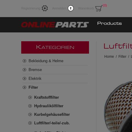
(0)
Registrierung
Anmelden
Warenkorb
Products
Luftfi
K
ATEGORIEN
Home
/
Filter
/
Bekleidung & Helme
Bremse
Elektrik
Filter
Kraftstofffilter
Hydraulikölfilter
Kurbelgehäusefilter
Luftfilter/-teile/-zub.