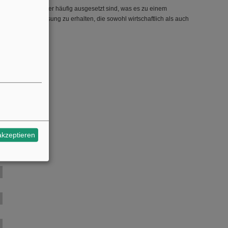
n, denen Motorräder häufig ausgesetzt sind, was es zu einem
er, eine Produktlösung zu erhalten, die sowohl wirtschaftlich als auch
 Leistung!
akzeptieren