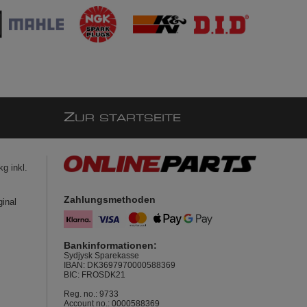
Z
UR STARTSEITE
g inkl.
Zahlungsmethoden
ginal
Bankinformationen:
Sydjysk Sparekasse
IBAN: DK3697970000588369
BIC: FROSDK21
Reg. no.: 9733
Account no.: 0000588369