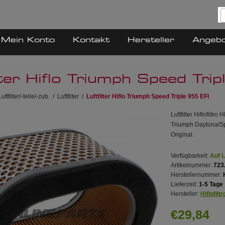
Mein Konto
Kontakt
Hersteller
Angeb
lter Hiflo Triumph Speed Tri
Luftfilter/-teile/-zub.
/
Luftfilter
/
Luftfilter Hiflo Triumph Speed Triple 955 EFI
Luftfilter Hiflofiltr
Triumph Daytona/Sp
Original.
Verfügbarkeit:
Auf 
Artikelnummer:
723
Herstellernummer:
Lieferzeit:
1-5 Tage
Hersteller:
Hiflofiltr
€29,84