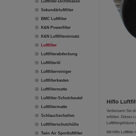
Luftfilter-Dichtmasse
Sekundärluftfilter
BMC Luftfilter
K&N Powerfilter
K&N Luftfiltereinsatz
Luftfilter
Luftfilterabdeckung
Luftfilteröl
Luftfilterreiniger
Luftfilterkasten
Luftfiltermatte
Luftfilter-Schutzbeutel
Hiflo Luftf
Luftfiltermatte
Verbessern Sie di
Schlauchschellen
erfüllen. Dieses L
Luftfiltergehäuse 
Luftfilterschutzhülle
Mit Hiflo Luftfil
Twin Air Sportluftfilter