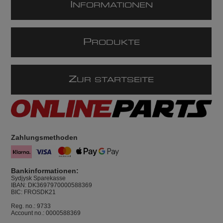
I
NFORMATIONEN
P
RODUKTE
Z
UR STARTSEITE
Zahlungsmethoden
Bankinformationen:
Sydjysk Sparekasse
IBAN: DK3697970000588369
BIC: FROSDK21
Reg. no.: 9733
Account no.: 0000588369