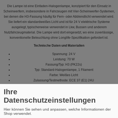
Die Lampe ist eine Einfaden-Halogenlampe, konzipiert für den Einsatz in
Scheinwerfern, insbesondere in Fahrzeugen mit Vier-Scheinwerfer-Systemen,
bei denen die H3-Fassung häufig für Fern- oder Abblendlicht verwendet wird.
Sie liefert ein standardweißes Licht und ist für 24 V elektrische Systeme
ausgelegt, typischerweise verwendet in Lkw, Bussen und anderem
Nutzfahrzeugmaterial. Die Lampe wird dort eingesetzt, wo eine zuverlässige,
konventionelle Beleuchtung ohne Longlife-Spezifikation gefordert ist.
Technische Daten und Materialien
Spannung: 24 V
Leistung: 70 W
Fassung/Typ: H3 (PK22s)
Typ: Standard-Halogenlampe, 1 Filament
Farbe: Weißes Licht
Zulassung/Testmethode: ECE 37 (E1) 24U
Halogen-Technologie: Ja
Ihre
Longlife/Heavy Duty: Nicht als Longlife oder Heavy Duty angegeben
Datenschutzeinstellungen
Die Materialwahl umfasst eine Quarz- oder Natronkalkglas-Abdeckung
(typisch für H3-Halogen) und einen Wolframfilament, wie es für
Hier können Sie sehen und anpassen, welche Informationen der
Halogenlampen üblich ist. Aufbau von Glas und Filament gewährleistet stabile
Shop verwendet.
Lichtqualität und Betrieb bei spezifizierter Belastung (24 V / 70 W). Es werden