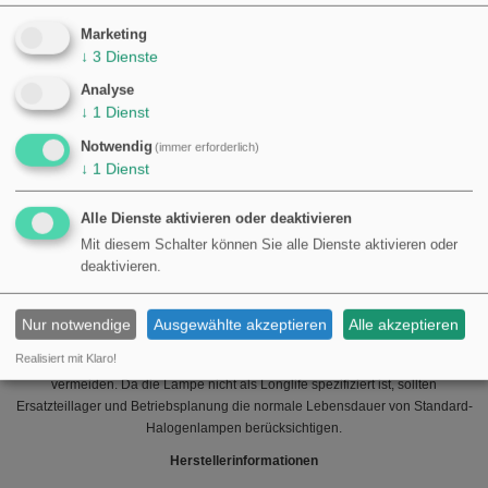
keine speziellen Oberflächenbehandlungen oder Gasfüllungen angegeben,
abgesehen von der üblichen Halogentechnologie.
Marketing
↓
3
Dienste
Leistung und Eigenschaften
Analyse
Zuverlässige Lichtquelle mit konsistentem Lichtstrom für Standard-
↓
1
Dienst
Scheinwerfer.
ECE-Zulassung gewährleistet die rechtmäßige Verwendung in
Notwendig
(immer erforderlich)
zugelassenen Fahrzeuginstallationen gemäß den angegebenen
↓
1
Dienst
Prüfstandards.
Entwickelt zum Austausch in bestehenden H3-Fassungen ohne
Alle Dienste aktivieren oder deaktivieren
Modifikation von Halter oder Reflektor.
Mit diesem Schalter können Sie alle Dienste aktivieren oder
Kompatibilität und Montagehinweise
deaktivieren.
Die Lampe passt in alle Leuchten und Reflektoren, die die H3 / PK22s-
Fassung akzeptieren und für 24 V / 70 W Betrieb zugelassen sind. Beim
Nur notwendige
Ausgewählte akzeptieren
Alle akzeptieren
Austausch sollte der Reflektortyp und die Anleitung des Herstellers überprüft
Realisiert mit Klaro!
werden, um das korrekte Lichtbild sicherzustellen und Blendung zu
vermeiden. Da die Lampe nicht als Longlife spezifiziert ist, sollten
Ersatzteillager und Betriebsplanung die normale Lebensdauer von Standard-
Halogenlampen berücksichtigen.
Herstellerinformationen