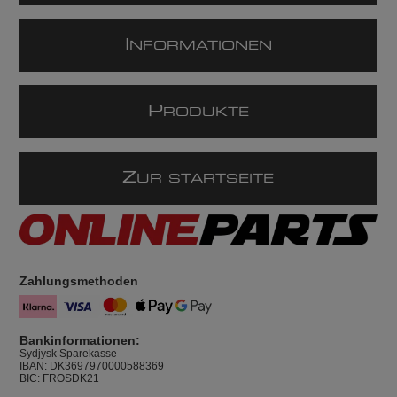
I
NFORMATIONEN
P
RODUKTE
Z
UR STARTSEITE
Zahlungsmethoden
Bankinformationen:
Sydjysk Sparekasse
IBAN: DK3697970000588369
BIC: FROSDK21