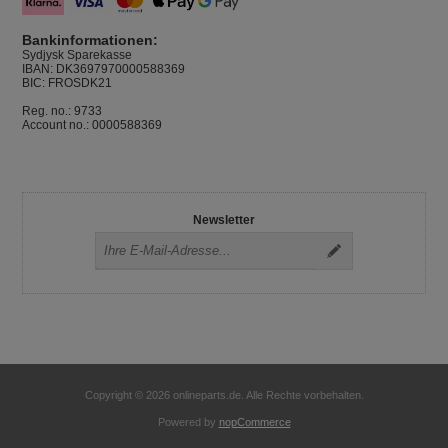
Bankinformationen:
Sydjysk Sparekasse
IBAN: DK3697970000588369
BIC: FROSDK21
Reg. no.: 9733
Account no.: 0000588369
Newsletter
Copyright © 2026 onlineparts.de. Alle Rechte vorbehalten.
Powered by
nopCommerce