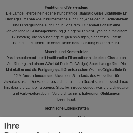
Funktion und Verwendung
Die Lampe liefert eine niederleistungsfähige, standardweiße Lichtquelle für
Einstiegsaufgaben wie Instrumentenbeleuchtung, Anzeigen in Bedienfeldern
und Hintergrundbeleuchtung in Schaltern. Es handelt sich um eine
konventionelle Glühlampenfassung (Halogen/Filament-Typologie mit einem
Glühfaden), die so ausgelegt ist, gleichmäßiges, blendfreies Licht in
Bereichen zu liefern, in denen keine hohe Leistung erforderlich ist.
Material und Konstruktion
Das Lampelement ist mit traditioneller Filamenttechnik in einer Glaskolben-
Ausführung und einem W2x4.6d Push-Fit (Wedge)-Sockel ausgeführt. Die
Materialien und die Fertigungsqualität entsprechen Osrams Originallinie für
12‑V‑Anwendungen und folgen den Standards des Herstellers für
Zuverlässigkeit. Die Halogenbezeichnung in den Spezifikationen weist darauf
hin, dass die Lampe halogenes Glas/Technik verwendet, was die Lichtqualität
und Farbwiedergabe im Vergleich zu nicht-halogenen Glühlampen
beeinflusst.
Technische Eigenschaften
Spannung: 12 V
Ihre
Leistung: 2 W (angegeben als 2 W; technische Anmerkung: einige
Quellen geben auch 5-W‑Varianten in derselben Serie an —