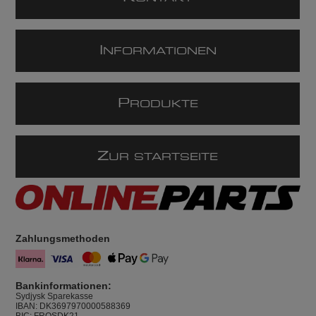
I
NFORMATIONEN
P
RODUKTE
Z
UR STARTSEITE
Zahlungsmethoden
Bankinformationen:
Sydjysk Sparekasse
IBAN: DK3697970000588369
BIC: FROSDK21