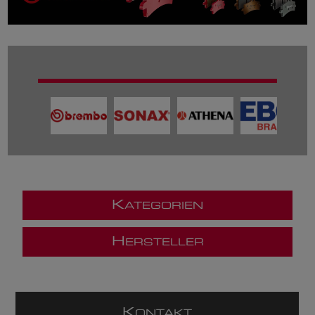
K
ATEGORIEN
H
ERSTELLER
K
ONTAKT