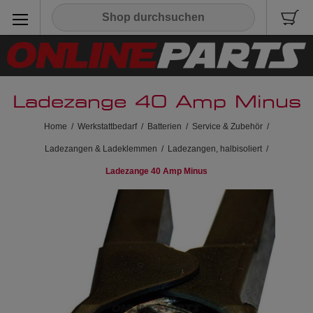
Ladezange 40 Amp Minus
Home
/
Werkstattbedarf
/
Batterien
/
Service & Zubehör
/
Ladezangen & Ladeklemmen
/
Ladezangen, halbisoliert
/
Ladezange 40 Amp Minus