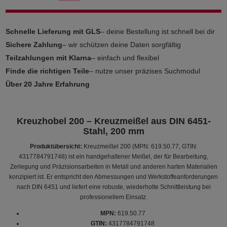
Schnelle Lieferung mit GLS
– deine Bestellung ist schnell bei dir
Sichere Zahlung
– wir schützen deine Daten sorgfältig
Teilzahlungen mit Klarna
– einfach und flexibel
Finde die richtigen Teile
– nutze unser präzises Suchmodul
Über 20 Jahre Erfahrung
Kreuzhobel 200 – Kreuzmeißel aus DIN 6451-
Stahl, 200 mm
Produktübersicht:
Kreuzmeißel 200 (MPN: 619.50.77, GTIN:
4317784791748) ist ein handgehaltener Meißel, der für Bearbeitung,
Zerlegung und Präzisionsarbeiten in Metall und anderen harten Materialien
konzipiert ist. Er entspricht den Abmessungen und Werkstoffeanforderungen
nach DIN 6451 und liefert eine robuste, wiederholte Schnittleistung bei
professionellem Einsatz.
MPN:
619.50.77
GTIN:
4317784791748