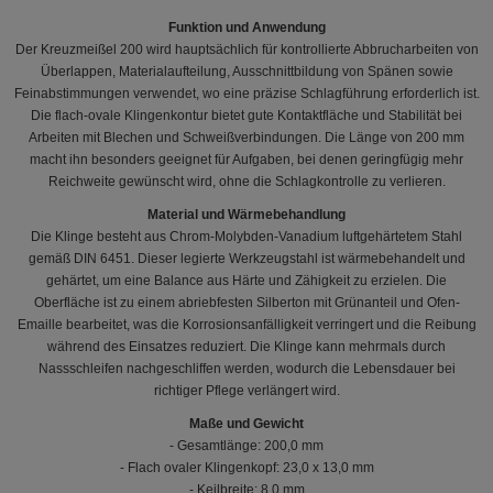
Funktion und Anwendung
Der Kreuzmeißel 200 wird hauptsächlich für kontrollierte Abbrucharbeiten von
Überlappen, Materialaufteilung, Ausschnittbildung von Spänen sowie
Feinabstimmungen verwendet, wo eine präzise Schlagführung erforderlich ist.
Die flach-ovale Klingenkontur bietet gute Kontaktfläche und Stabilität bei
Arbeiten mit Blechen und Schweißverbindungen. Die Länge von 200 mm
macht ihn besonders geeignet für Aufgaben, bei denen geringfügig mehr
Reichweite gewünscht wird, ohne die Schlagkontrolle zu verlieren.
Material und Wärmebehandlung
Die Klinge besteht aus Chrom-Molybden-Vanadium luftgehärtetem Stahl
gemäß DIN 6451. Dieser legierte Werkzeugstahl ist wärmebehandelt und
gehärtet, um eine Balance aus Härte und Zähigkeit zu erzielen. Die
Oberfläche ist zu einem abriebfesten Silberton mit Grünanteil und Ofen-
Emaille bearbeitet, was die Korrosionsanfälligkeit verringert und die Reibung
während des Einsatzes reduziert. Die Klinge kann mehrmals durch
Nassschleifen nachgeschliffen werden, wodurch die Lebensdauer bei
richtiger Pflege verlängert wird.
Maße und Gewicht
- Gesamtlänge: 200,0 mm
- Flach ovaler Klingenkopf: 23,0 x 13,0 mm
- Keilbreite: 8,0 mm