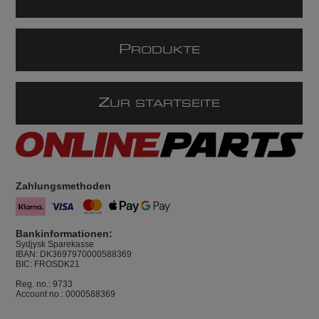
P
RODUKTE
Z
UR STARTSEITE
Zahlungsmethoden
Bankinformationen:
Sydjysk Sparekasse
IBAN: DK3697970000588369
BIC: FROSDK21
Reg. no.: 9733
Account no.: 0000588369