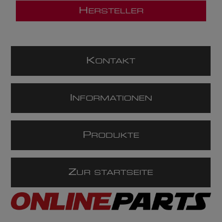
H
ERSTELLER
K
ONTAKT
I
NFORMATIONEN
P
RODUKTE
Z
UR STARTSEITE