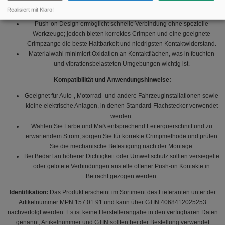
Vollständig isolierte Varianten verringern das Kurzschlussrisiko bei
Realisiert mit Klaro!
engen oder vibrierenden Installationen.
Push-on Design ermöglicht schnelle Verbindung ohne spezielle
Werkzeuge; jedoch bieten korrektes Crimpen und eine geeignete
Crimpzange die beste Haltbarkeit und niedrigsten Kontaktwiderstand.
Materialwahl minimiert Oxidation an Kontaktflächen, was in feuchten
und vibrationsbelasteten Umgebungen wichtig ist.
Kompatibilität und Anwendungshinweise:
Geeignet für Auto-, Motorrad- und andere Fahrzeuginstallationen sowie
kleine elektrische Anlagen, in denen Standard-Flachstecker verwendet
werden.
Wählen Sie Farbe und Maß entsprechend Leiterquerschnitt und zu
erwartendem Strom; sorgen Sie für korrekte Crimpmethode und prüfen
Sie die mechanische Befestigung nach der Montage.
Bei Bedarf an höherer Dichtigkeit oder Umweltschutz sollten versiegelte
oder gelötete Verbindungen anstelle offener Push-on Kontakte in
Betracht gezogen werden.
Identifikation:
Das Produkt erscheint im Sortiment des Lieferanten unter der
Artikelnummer MPN 157.01.91 und kann über GTIN 4068412025253
nachverfolgt werden. Es ist keine Herstellerangabe in den verfügbaren Daten
genannt; Artikelnummer und GTIN sollten bei der Bestellung verwendet