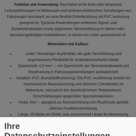
Funktion und Anwendung:
Das Kabel ist für feste oder temporäre
Leitungsführungen im Motorraum und anderen elektrischen Schaltungen von
Fahrzeugen konzipiert, wo eine flexible Einleiterleitung mit PVC-Isolierung
geeignet ist. Typische Anwendungen umfassen Signal- und
Zündverbindungen sowie allgemeine Stromverteilung in älteren oder
spezialangefertigten Installationen, in denen ein Leiter ausreichend ist.
Materialien und Aufbau:
Leiter: Feinadriger Kupferleiter, der gute Stromführung und
angemessene Flexibilität für Installationsarbeiten bietet.
Querschnitt: 4,0 mm² — ein Querschnitt, der Strombelastbarkeit und
Handhabung in Fahrzeuganwendungen ausbalanciert.
Isolation: PVC (Kunststoffisolierung). Die PVC-Ausführung schützt vor
mechanischer Beanspruchung und üblichen Chemikalien im
Motorraum, hat jedoch bei dauerhaft hohen Temperaturen
Einschränkungen gegenüber Spezialmaterialien.
Farbe: Rot — geeignet zur Kennzeichnung von Plus/Positiv gemäß
üblicher Farbkennzeichnung.
Länge: 25 Meter pro Rolle, was ausreichend Länge für Abmessung,
Zuschnitt und mehrere Verbindungen ohne häufige Verbindungen
Ihre
bietet.
Datenschutzeinstellungen