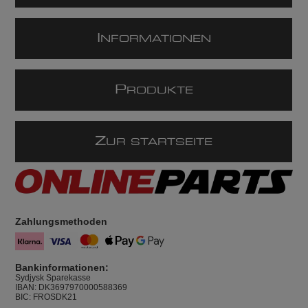
I
NFORMATIONEN
P
RODUKTE
Z
UR STARTSEITE
Zahlungsmethoden
Bankinformationen:
Sydjysk Sparekasse
IBAN: DK3697970000588369
BIC: FROSDK21