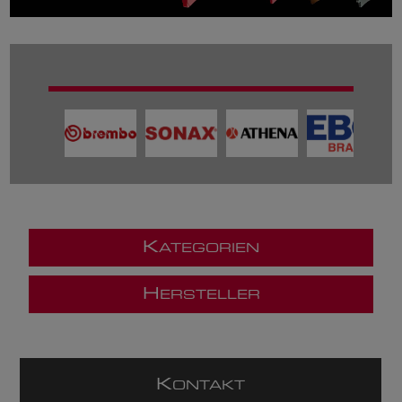
K
ATEGORIEN
H
ERSTELLER
K
ONTAKT