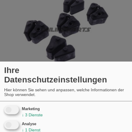
Ihre
Datenschutzeinstellungen
Hier können Sie sehen und anpassen, welche Informationen der
RUCKDÄMPFER SATZ JMP INHALT 5
Shop verwendet.
STÜCK ALTERNATIVE: 7275597 HONDA
VTR 1000 F FIRE STORM
Marketing
↓
3
Dienste
KAUFEN
€31,58
Analyse
↓
1
Dienst