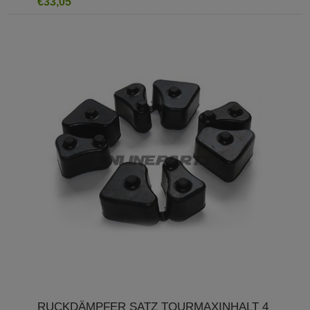
€33,05
RUCKDÄMPFER SATZ TOURMAXINHALT 4