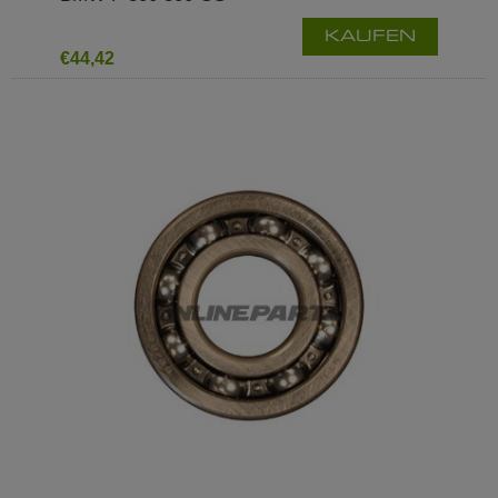
KAUFEN
€44,42