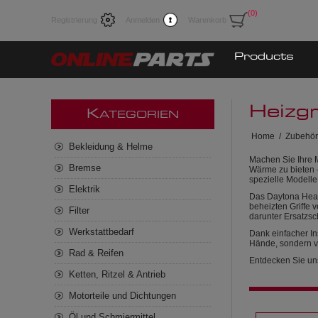
(0)
Registrierung
Anmelden
Warenkorb
Products
Heizgr
K
ATEGORIEN
Home
/
Zubehör
Bekleidung & Helme
Machen Sie Ihre M
Bremse
Wärme zu bieten 
spezielle Modelle
Elektrik
Das Daytona Heate
beheizten Griffe 
Filter
darunter Ersatzsch
Werkstattbedarf
Dank einfacher In
Hände, sondern ve
Rad & Reifen
Entdecken Sie un
Ketten, Ritzel & Antrieb
Motorteile und Dichtungen
Öl und Schmiermittel