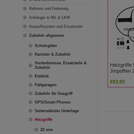
Rahmen und Federung
Anhänger & Nfz & LKW
Auspuffsystem und Ersatzteile
Zubehör allgemein
Schutzgitter
Kanister & Zubehör
Vorderbremse, Ersatzteile &
Heizgriffe 
Zubehör
Jmpoffen
Elektrik
Alternativ
€93,93
Suzuki GS
Faltgaragen
Zubehör für Gasgriff
GPS/Smart Phones
Seitenständer Unterlage
Heizgriffe
22 mm