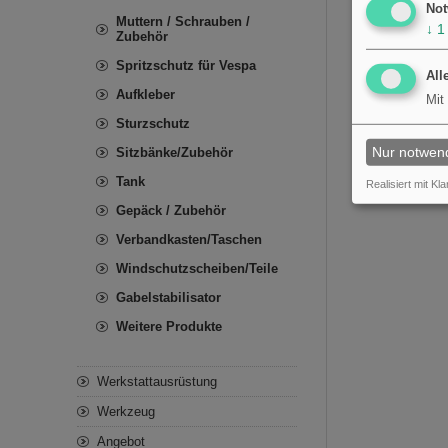
Not
Muttern / Schrauben /
↓
1
Zubehör
Spritzschutz für Vespa
All
Aufkleber
Mit
Sturzschutz
Nur notwen
Sitzbänke/Zubehör
Tank
Realisiert mit Kla
Gepäck / Zubehör
Verbandkasten/Taschen
Windschutzscheiben/Teile
Gabelstabilisator
Weitere Produkte
Werkstattausrüstung
Werkzeug
Angebot