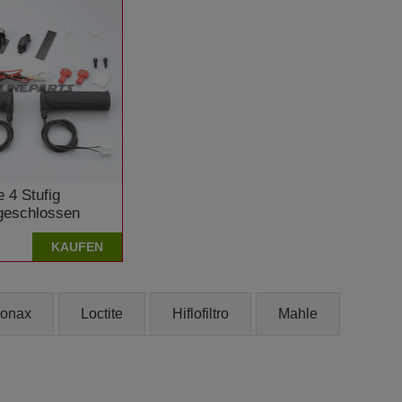
e 4 Stufig
geschlossen
zuki VZ 800
KAUFEN
r
onax
Loctite
Hiflofiltro
Mahle