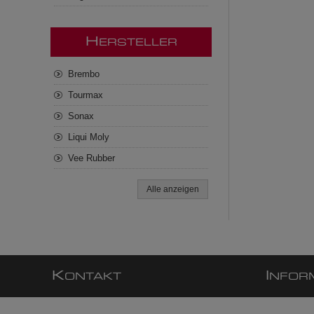
H
ERSTELLER
Brembo
Tourmax
Sonax
Liqui Moly
Vee Rubber
Alle anzeigen
K
I
ONTAKT
NFOR