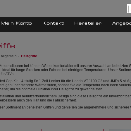
Mein Konto
Kontakt
Hersteller
Angeb
iffe
 allgemein
/
Heizgriffe
otorradtouren bei kühlem Wetter komfortabler mit unserer Auswahl an beheizten Gr
– ideal für lange Strecken oder Fahrten bei niedrigen Temperaturen. Unser Sort
 für ATVs.
d Grip Kit – 4-stufig für 1-Zoll-Lenker für die Honda VT 1100 C2 und JMPs 5-stufige
verfügen über mehrere Wärmestufen, sodass Sie die Temperatur nach Ihren Vorliebe
alter, um die optimale Funktion Ihrer Heizgriffe zu gewährleisten.
stallation und benutzerfreundlichem Design sind diese Heizgriffe ein unverzichtbar
rbessern auch den Halt und die Fahrsicherheit.
ser Sortiment an beheizten Griffen und genießen Sie angenehmere und sicherere W