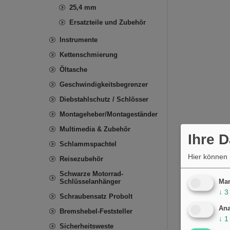
25,4 mm
Ersatzteile und Zubehör
Instrumente
Kettenschmierung
Öltasche
Geschwindigkeitsbegrenzer
Diebstahlschutz / Schlösser
Montageheber/Montageständer
Multimedia & Zubehör
Ihre 
Schlammspachtel
Hier können 
Reisezubehör
Schwarze Motorrad-
Schlüsselanhänger
Mar
↓
3
Schraubensatz Probolt
Ana
Bremshebel-Feststeller
↓
1
Sicherheitsweste