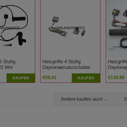
5 Stufig
Heizgriffe 4 Stufig
Heizgriff
 22 Mm
Daytonaersatzschalter
Daytona
e: 7060324
1Zoll Su
€59,41
€130,99
KAUFEN
KAUFEN
X 750 F
Maraude
Andere kauften auch …
S