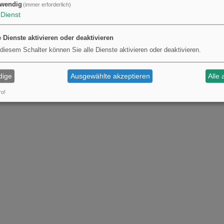
wendig
(immer erforderlich)
Dienst
e Dienste aktivieren oder deaktivieren
 diesem Schalter können Sie alle Dienste aktivieren oder deaktivieren.
dige
Ausgewählte akzeptieren
Alle 
ro!