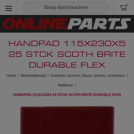
HANDPAD 115X230X5
25 STCK SCOTH BRITE
DURABLE FLEX
Home
/
Werkstattbedarf
/
Schleifen, trennen, fräsen, bohren, schweißen
/
Mattieren
/
HANDPAD 115X230X5 25 STCK SCOTH BRITE DURABLE FLEX