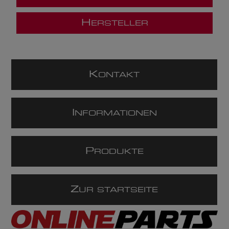
H
ERSTELLER
K
ONTAKT
I
NFORMATIONEN
P
RODUKTE
Z
UR STARTSEITE