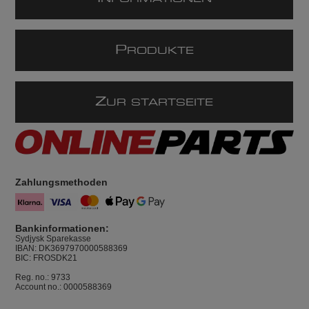
P
RODUKTE
Z
UR STARTSEITE
Zahlungsmethoden
Bankinformationen:
Sydjysk Sparekasse
IBAN: DK3697970000588369
BIC: FROSDK21
Reg. no.: 9733
Account no.: 0000588369