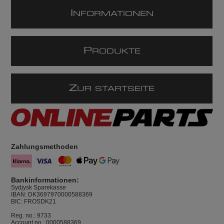
I
NFORMATIONEN
P
RODUKTE
Z
UR STARTSEITE
Zahlungsmethoden
Bankinformationen:
Sydjysk Sparekasse
IBAN: DK3697970000588369
BIC: FROSDK21
Reg. no.: 9733
Account no.: 0000588369