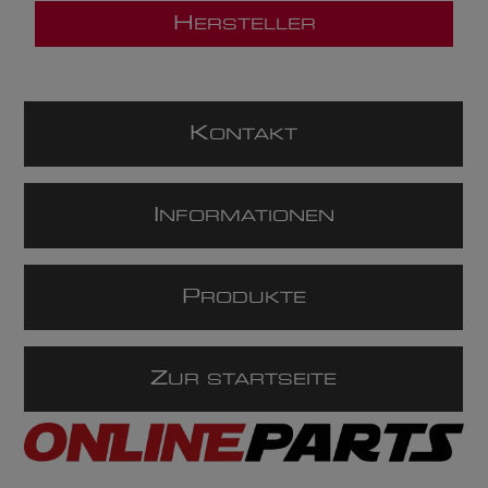
H
ERSTELLER
K
ONTAKT
I
NFORMATIONEN
P
RODUKTE
Z
UR STARTSEITE