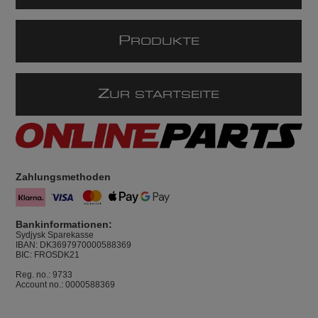
P
RODUKTE
Z
UR STARTSEITE
Zahlungsmethoden
Bankinformationen:
Sydjysk Sparekasse
IBAN: DK3697970000588369
BIC: FROSDK21
Reg. no.: 9733
Account no.: 0000588369