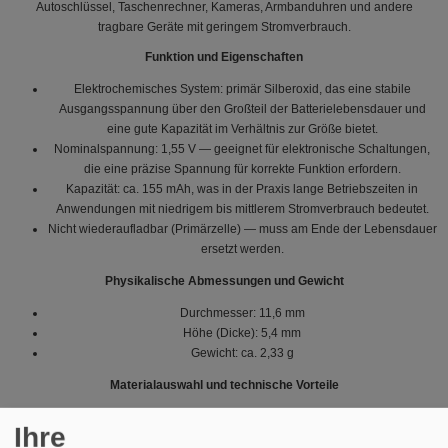
Autoschlüssel, Taschenrechner, Kameras, Armbanduhren und andere
tragbare Geräte mit geringem Stromverbrauch.
Funktion und Eigenschaften
Elektrochemisches System: primär Silberoxid, das eine stabile
Ausgangsspannung über den Großteil der Batterielebensdauer und
eine gute Kapazität im Verhältnis zur Größe bietet.
Nominalspannung: 1,55 V — geeignet für elektronische Schaltungen,
die eine präzise Spannung für korrekte Funktion erfordern.
Kapazität: ca. 155 mAh, was in der Praxis lange Betriebszeiten in
Anwendungen mit niedrigem bis mittlerem Stromverbrauch bedeutet.
Nicht wiederaufladbar (Primärzelle) — muss am Ende der Lebensdauer
ersetzt werden.
Physikalische Abmessungen und Gewicht
Durchmesser: 11,6 mm
Höhe (Dicke): 5,4 mm
Gewicht: ca. 2,33 g
Materialauswahl und technische Vorteile
Silberoxidchemie wurde wegen ihrer hohen Energiedichte im
Ihre
Verhältnis zur Größe und wegen einer stabilen Spannungskurve