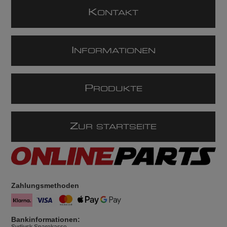
K
ONTAKT
I
NFORMATIONEN
P
RODUKTE
Z
UR STARTSEITE
Zahlungsmethoden
Bankinformationen:
Sydjysk Sparekasse