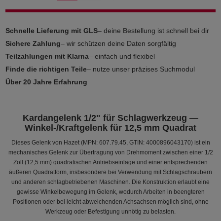
Schnelle Lieferung mit GLS
– deine Bestellung ist schnell bei dir
Sichere Zahlung
– wir schützen deine Daten sorgfältig
Teilzahlungen mit Klarna
– einfach und flexibel
Finde die richtigen Teile
– nutze unser präzises Suchmodul
Über 20 Jahre Erfahrung
Kardangelenk 1/2" für Schlagwerkzeug —
Winkel-/Kraftgelenk für 12,5 mm Quadrat
Dieses Gelenk von Hazet (MPN: 607.79.45, GTIN: 4000896043170) ist ein
mechanisches Gelenk zur Übertragung von Drehmoment zwischen einer 1/2
Zoll (12,5 mm) quadratischen Antriebseinlage und einer entsprechenden
äußeren Quadratform, insbesondere bei Verwendung mit Schlagschraubern
und anderen schlagbetriebenen Maschinen. Die Konstruktion erlaubt eine
gewisse Winkelbewegung im Gelenk, wodurch Arbeiten in beengteren
Positionen oder bei leicht abweichenden Achsachsen möglich sind, ohne
Werkzeug oder Befestigung unnötig zu belasten.