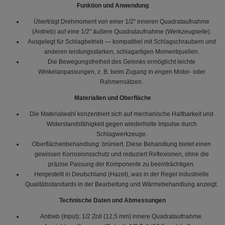
Funktion und Anwendung
Überträgt Drehmoment von einer 1/2" inneren Quadrataufnahme
(Antrieb) auf eine 1/2" äußere Quadrataufnahme (Werkzeugseite).
Ausgelegt für Schlagbetrieb — kompatibel mit Schlagschraubern und
anderen leistungsstarken, schlagartigen Momentquellen.
Die Bewegungsfreiheit des Gelenks ermöglicht leichte
Winkelanpassungen, z. B. beim Zugang in engen Motor- oder
Rahmensätzen.
Materialien und Oberfläche
Die Materialwahl konzentriert sich auf mechanische Haltbarkeit und
Widerstandsfähigkeit gegen wiederholte Impulse durch
Schlagwerkzeuge.
Oberflächenbehandlung: brüniert. Diese Behandlung bietet einen
gewissen Korrosionsschutz und reduziert Reflexionen, ohne die
präzise Passung der Komponente zu beeinträchtigen.
Hergestellt in Deutschland (Hazet), was in der Regel industrielle
Qualitätsstandards in der Bearbeitung und Wärmebehandlung anzeigt.
Technische Daten und Abmessungen
Antrieb (Input): 1/2 Zoll (12,5 mm) innere Quadrataufnahme.