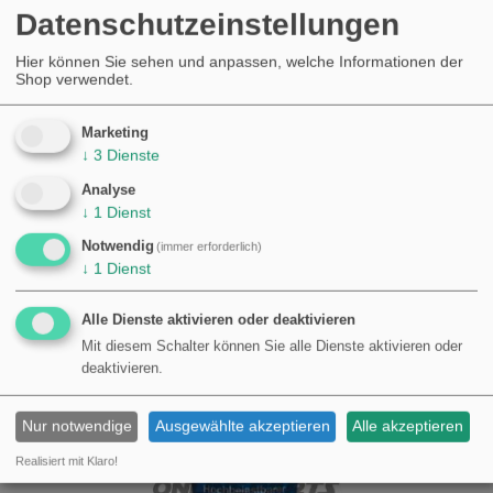
Das Produkt ist für Kraftübertragung unter Schlagbeanspruchung
Datenschutzeinstellungen
ausgelegt. Für Anwendungen ohne Schlagbeanspruchung ist in der
Regel ein normales Universalgelenk oder Ketten- bzw. Scharniergelenk
Hier können Sie sehen und anpassen, welche Informationen der
besser geeignet.
Shop verwendet.
Fehlinterpretationen bezüglich der Verpackungsmenge vermeiden —
technische Daten beschreiben die Eigenschaften der Komponente und
Marketing
nicht die Stückzahl in der Verpackung.
↓
3
Dienste
Analyse
↓
1
Dienst
K
UNDEN KAUFTEN AUCH
Notwendig
(immer erforderlich)
↓
1
Dienst
Alle Dienste aktivieren oder deaktivieren
Mit diesem Schalter können Sie alle Dienste aktivieren oder
deaktivieren.
Nur notwendige
Ausgewählte akzeptieren
Alle akzeptieren
Realisiert mit Klaro!