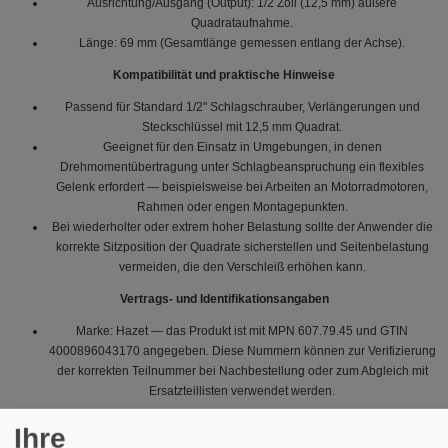
Ausrichtung/Ausgang (Output): 1/2 Zoll (12,5 mm) äußere
Quadrataufnahme.
Länge: 69 mm (Gesamtlänge gemessen entlang der Achse).
Kompatibilität und praktische Hinweise
Passend für Standard 1/2" Schlagschrauber, Verlängerungen und
Steckschlüssel mit 12,5 mm Quadrat.
Geeignet für den Einsatz in Umgebungen, in denen
Drehmomentübertragung unter Schlagbeanspruchung ein flexibles
Gelenk erfordert — beispielsweise bei Arbeiten an Motorradmotoren,
Rahmen oder engen Montagepunkten.
Bei wiederholter oder extrem hoher Belastung sollte der Anwender die
korrekte Sitzposition der Quadrate sicherstellen und Seitenbelastung
vermeiden, die den Verschleiß erhöhen kann.
Vertrags- und Identifikationsangaben
Marke: Hazet — das Produkt ist mit MPN 607.79.45 und GTIN
4000896043170 angegeben. Diese Nummern können zur Verifizierung
der korrekten Teilnummer bei Nachbestellung oder zum Abgleich mit
Ersatzteillisten verwendet werden.
Hinweise für den Benutzer
Ihre