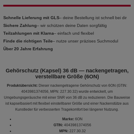
Schnelle Lieferung mit GLS
– deine Bestellung ist schnell bei dir
Sichere Zahlung
– wir schützen deine Daten sorgfältig
Teilzahlungen mit Klarna
– einfach und flexibel
Finde die richtigen Teile
– nutze unser präzises Suchmodul
Über 20 Jahre Erfahrung
Gehörschutz (Kapsel) 36 dB — nackengetragen,
verstellbare Größe (6ON)
Produktübersicht:
Dieser nackengetragene Gehörschutz von 6ON (GTIN:
4043981374056, MPN: 227.30.32) wurde entwickelt, um
Umgebungsgeräusche mit einer SNR von 36 dB zu reduzieren. Die Bauweise
ist kapselbasiert mit flexibel einstellbarer Größe und einer Nackenstütze aus
Kunstleder für verbesserten Tragekomfort bei längerer Nutzung.
Marke:
6ON
GTIN:
4043981374056
MPN:
227.30.32