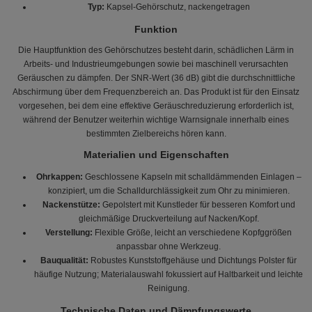
Typ:
Kapsel-Gehörschutz, nackengetragen
Funktion
Die Hauptfunktion des Gehörschutzes besteht darin, schädlichen Lärm in
Arbeits- und Industrieumgebungen sowie bei maschinell verursachten
Geräuschen zu dämpfen. Der SNR-Wert (36 dB) gibt die durchschnittliche
Abschirmung über dem Frequenzbereich an. Das Produkt ist für den Einsatz
vorgesehen, bei dem eine effektive Geräuschreduzierung erforderlich ist,
während der Benutzer weiterhin wichtige Warnsignale innerhalb eines
bestimmten Zielbereichs hören kann.
Materialien und Eigenschaften
Ohrkappen:
Geschlossene Kapseln mit schalldämmenden Einlagen –
konzipiert, um die Schalldurchlässigkeit zum Ohr zu minimieren.
Nackenstütze:
Gepolstert mit Kunstleder für besseren Komfort und
gleichmäßige Druckverteilung auf Nacken/Kopf.
Verstellung:
Flexible Größe, leicht an verschiedene Kopfggrößen
anpassbar ohne Werkzeug.
Bauqualität:
Robustes Kunststoffgehäuse und Dichtungs Polster für
häufige Nutzung; Materialauswahl fokussiert auf Haltbarkeit und leichte
Reinigung.
Technische Daten und Dämpfungswerte