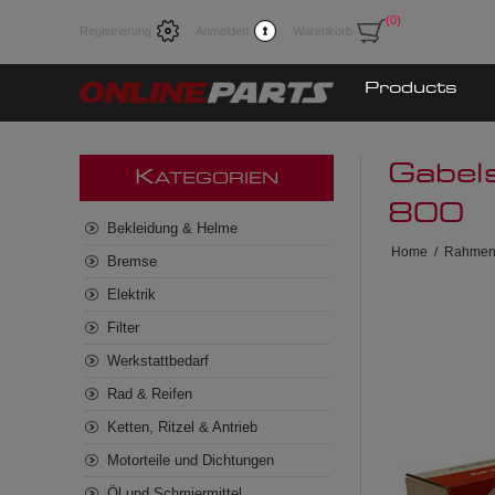
(0)
Registrierung
Anmelden
Warenkorb
Products
Gabel
K
ATEGORIEN
800
Bekleidung & Helme
Home
/
Rahmen
Bremse
Elektrik
Filter
Werkstattbedarf
Rad & Reifen
Ketten, Ritzel & Antrieb
Motorteile und Dichtungen
Öl und Schmiermittel