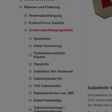
Rahmen und Federung
Hinterradaufhängung
Enduro/Cross Zubehör
Vorderradaufhängung/Gabel
Querlenker
Gabel Gummiring
Federbeinersatzteile
Kayaba
Standrohr
Gabelbein fürs Vorderrad
Gabelreparatur-Kit
YSS Gabelventile
Gabelrohr 
Gabelstandrohre von JMP
Das Gabelrohr von
Gabel-Faltenbälge
2013. Dieses Gabe
der Struktur der 
Gabelsimmerringe /
Gabelstaubkappen