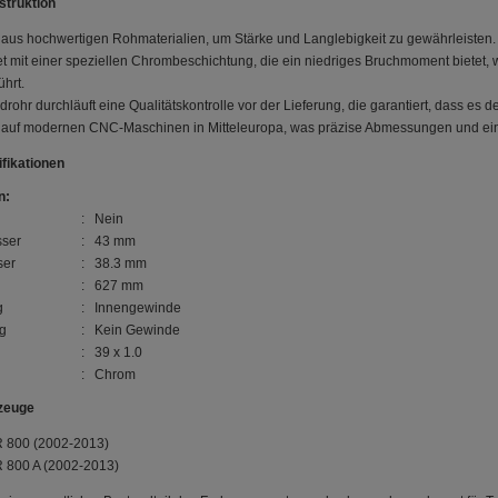
struktion
t aus hochwertigen Rohmaterialien, um Stärke und Langlebigkeit zu gewährleisten.
et mit einer speziellen Chrombeschichtung, die ein niedriges Bruchmoment bietet,
ührt.
rohr durchläuft eine Qualitätskontrolle vor der Lieferung, die garantiert, dass es 
t auf modernen CNC-Maschinen in Mitteleuropa, was präzise Abmessungen und eine 
fikationen
n:
: Nein
ser
: 43 mm
ser
: 38.3 mm
: 627 mm
g
: Innengewinde
g
: Kein Gewinde
: 39 x 1.0
: Chrom
zeuge
 800 (2002-2013)
 800 A (2002-2013)