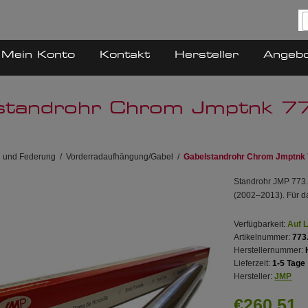
Mein Konto
Kontakt
Hersteller
Angeb
standrohr Chrom Jmptnk 
 und Federung
/
Vorderradaufhängung/Gabel
/
Gabelstandrohr Chrom Jmptnk
Standrohr JMP 773
(2002–2013). Für da
Verfügbarkeit:
Auf 
Artikelnummer:
773
Herstellernummer:
Lieferzeit:
1-5 Tage
Hersteller:
JMP
€260,51