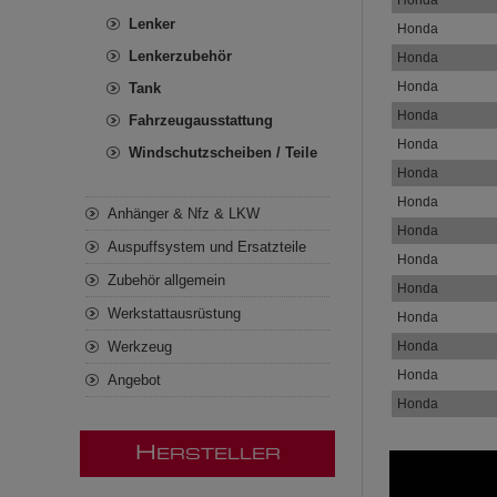
Honda
Lenker
Honda
Lenkerzubehör
Honda
Honda
Tank
Honda
Fahrzeugausstattung
Honda
Windschutzscheiben / Teile
Honda
Honda
Anhänger & Nfz & LKW
Honda
Auspuffsystem und Ersatzteile
Honda
Zubehör allgemein
Honda
Werkstattausrüstung
Honda
Werkzeug
Honda
Honda
Angebot
Honda
H
ERSTELLER