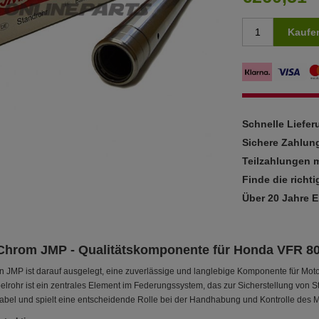
Kaufe
Schnelle Liefe
Sichere Zahlun
Teilzahlungen m
Finde die richti
Über 20 Jahre 
Chrom JMP - Qualitätskomponente für Honda VFR 8
 JMP ist darauf ausgelegt, eine zuverlässige und langlebige Komponente für Moto
lrohr ist ein zentrales Element im Federungssystem, das zur Sicherstellung von Stab
Gabel und spielt eine entscheidende Rolle bei der Handhabung und Kontrolle des M