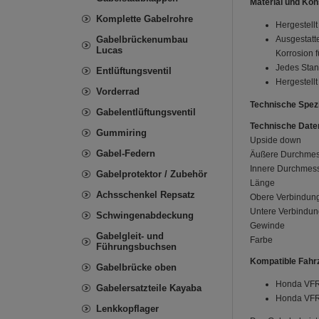
Material und Kon
Komplette Gabelrohre
Hergestell
Gabelbrückenumbau
Ausgestatt
Lucas
Korrosion f
Jedes Stand
Entlüftungsventil
Hergestell
Vorderrad
Technische Spezi
Gabelentlüftungsventil
Technische Date
Gummiring
Upside down
Gabel-Federn
Äußere Durchmes
Innere Durchmes
Gabelprotektor / Zubehör
Länge
Achsschenkel Repsatz
Obere Verbindun
Untere Verbindun
Schwingenabdeckung
Gewinde
Gabelgleit- und
Farbe
Führungsbuchsen
Kompatible Fahr
Gabelbrücke oben
Honda VFR
Gabelersatzteile Kayaba
Honda VFR
Lenkkopflager