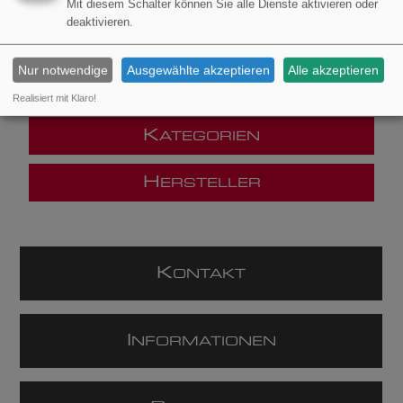
Mit diesem Schalter können Sie alle Dienste aktivieren oder
deaktivieren.
Nur notwendige
Ausgewählte akzeptieren
Alle akzeptieren
Realisiert mit Klaro!
K
ATEGORIEN
H
ERSTELLER
K
ONTAKT
I
NFORMATIONEN