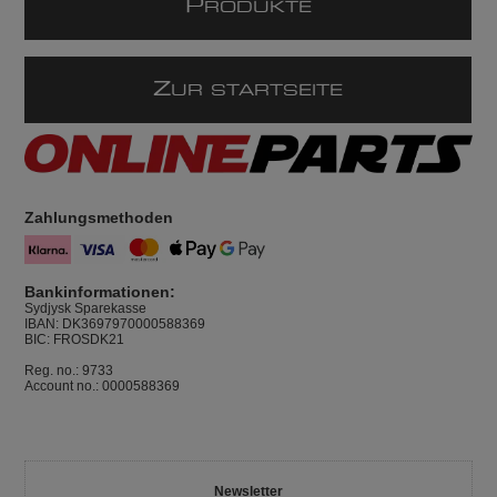
P
RODUKTE
Z
UR STARTSEITE
Zahlungsmethoden
Bankinformationen:
Sydjysk Sparekasse
IBAN: DK3697970000588369
BIC: FROSDK21
Reg. no.: 9733
Account no.: 0000588369
Newsletter