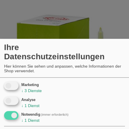
Ihre
Datenschutzeinstellungen
Hier können Sie sehen und anpassen, welche Informationen der
Shop verwendet.
Marketing
↓
3
Dienste
Analyse
↓
1
Dienst
DICHTUNGSMASSE EL-LIQ 73 50 ML
Notwendig
(immer erforderlich)
GRÜN
↓
1
Dienst