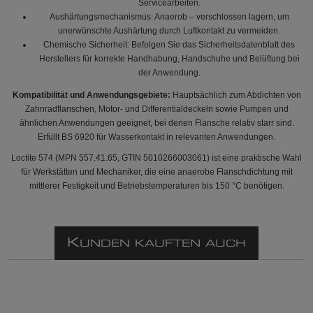
Servicearbeiten.
Aushärtungsmechanismus: Anaerob – verschlossen lagern, um
unerwünschte Aushärtung durch Luftkontakt zu vermeiden.
Chemische Sicherheit: Befolgen Sie das Sicherheitsdatenblatt des
Herstellers für korrekte Handhabung, Handschuhe und Belüftung bei
der Anwendung.
Kompatibilität und Anwendungsgebiete:
Hauptsächlich zum Abdichten von
Zahnradflanschen, Motor- und Differentialdeckeln sowie Pumpen und
ähnlichen Anwendungen geeignet, bei denen Flansche relativ starr sind.
Erfüllt BS 6920 für Wasserkontakt in relevanten Anwendungen.
Loctite 574 (MPN 557.41.65, GTIN 5010266003061) ist eine praktische Wahl
für Werkstätten und Mechaniker, die eine anaerobe Flanschdichtung mit
mittlerer Festigkeit und Betriebstemperaturen bis 150 °C benötigen.
K
UNDEN KAUFTEN AUCH