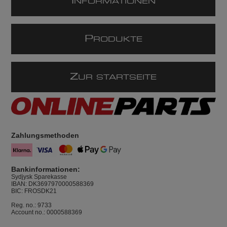
I
NFORMATIONEN
P
RODUKTE
Z
UR STARTSEITE
Zahlungsmethoden
Bankinformationen:
Sydjysk Sparekasse
IBAN: DK3697970000588369
BIC: FROSDK21
Reg. no.: 9733
Account no.: 0000588369