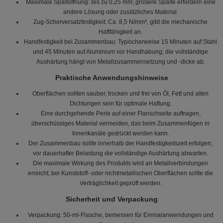
Maximale Spaltöffnung: Bis zu 0,25 mm; größere Spalte erfordern eine
andere Lösung oder zusätzliches Material.
Zug-Scherversatzfestigkeit: Ca. 8,5 N/mm², gibt die mechanische
Haftfähigkeit an.
Handfestigkeit bei Zusammenbau: Typischerweise 15 Minuten auf Stahl
und 45 Minuten auf Aluminium vor Handhabung; die vollständige
Aushärtung hängt von Metallzusammensetzung und -dicke ab.
Praktische Anwendungshinweise
Oberflächen sollten sauber, trocken und frei von Öl, Fett und alten
Dichtungen sein für optimale Haftung.
Eine durchgehende Perle auf einer Flanschseite auftragen,
überschüssiges Material vermeiden, das beim Zusammenfügen in
Innenkanäle gedrückt werden kann.
Der Zusammenbau sollte innerhalb der Handfestigkeitszeit erfolgen;
vor dauerhafter Belastung die vollständige Aushärtung abwarten.
Die maximale Wirkung des Produkts wird an Metallverbindungen
erreicht; bei Kunststoff- oder nichtmetallischen Oberflächen sollte die
Verträglichkeit geprüft werden.
Sicherheit und Verpackung
Verpackung: 50-ml-Flasche, bemessen für Einmalanwendungen und