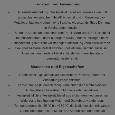
Funktion und Anwendung
Anaerobe Aushärtung: Das Produkt härtet aus, wenn es von Luft
abgeschnitten zwischen Metallflächen ist und in Gegenwart von
Metalloberflächen, wodurch eine flexible, widerstandsfähige Dichtung
in Verbindungen entsteht.
Sofortige Abdichtung bei niedrigem Druck: Sorgt sofort für Dichtigkeit
bei Zusammenbau unter niedrigem Druck, sodass Leckagen beim
Zusammenfügen bis zur vollständigen Aushärtung vermieden werden.
Geeignet für starre Metallflansche: Speziell formuliert für Gusseisen,
Aluminium und andere Metalle, bei denen Flansche relativ
verwindungssteif sind.
Materialien und Eigenschaften
Chemischer Typ: Methacrylatbasierendes Polymer, anaerober
Aushärtungsmechanismus.
Farbe: Orange (fluoreszierend) – erleichtert die Sichtbarkeit des
Auftragsbereichs während Montage oder Inspektion.
Festigkeit: Mittlere Festigkeit; bietet ausreichenden mechanischen
Widerstand in gängigen Motor- und Getriebeanwendungen.
Temperaturbereich: -55 °C bis +150 °C, deckt die meisten relevanten
Betriebsbedingungen für Motor- und Antriebskomponenten ab.