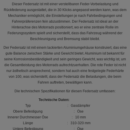
Dieser Federsatz ist mit einer verstellbaren Feder-Vorbelastung und
Rückfederung ausgestattet, die in 30 Klicks angepasst werden kann, was dem
Mechaniker ermöglicht, die Einstellungen je nach Fahrbedingungen und
Fahrerpräferenzen fein abzustimmen. Der Federsatz ist ideal an der
Hinterachse des Motorrads positioniert, wo er eine zentrale Rolle im
Federungssystem spielt und sicherstellt, dass das Fahrzeug während der
Beschleunigung und Bremsung stabil bleibt.
Der Federsatz ist mit einem lackierten Aluminiumgehäuse konstruiert, das eine
gute Balance zwischen Stärke und Gewicht bietet. Aluminium ist bekannt für
seine Korrosionsbeständigkeit und sein geringes Gewicht, was wichtig ist, um
die Gesamtleistung des Motorrads aufrechtzuerhalten. Die rote Feder ist nicht
nur ästhetisch ansprechend, sondern hat auch eine festgelegte Federhärte
von 100, was sicherstellt, dass der Federsatz die Belastungen, die beim
Fahren auftreten, bewältigen kann.
Die technischen Spezifikationen für diesen Federsatz umfassen:
Technische Daten:
Typ
: Gasdämpfer
Obere Befestigung
: Öse
Innerer Durchmesser Öse
: 10 mm
Länge
: 310-320 mm
Untere Befestigung
: Öse