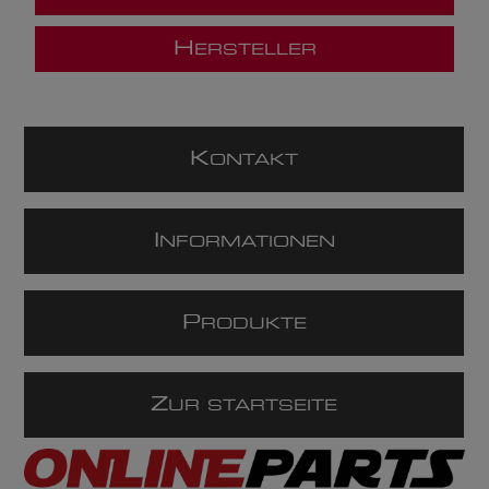
H
ERSTELLER
K
ONTAKT
I
NFORMATIONEN
P
RODUKTE
Z
UR STARTSEITE