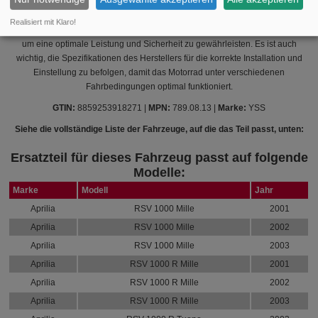
Bei der Installation dieses Federsatzes wird empfohlen, den Zustand der
Realisiert mit Klaro!
anderen Federungskomponenten, wie Dämpfer und Buchsen, zu überprüfen,
um eine optimale Leistung und Sicherheit zu gewährleisten. Es ist auch
wichtig, die Spezifikationen des Herstellers für die korrekte Installation und
Einstellung zu befolgen, damit das Motorrad unter verschiedenen
Fahrbedingungen optimal funktioniert.
GTIN:
8859253918271 |
MPN:
789.08.13 |
Marke:
YSS
Siehe die vollständige Liste der Fahrzeuge, auf die das Teil passt, unten:
Ersatzteil für dieses Fahrzeug passt auf folgende
Modelle:
Marke
Modell
Jahr
Aprilia
RSV 1000 Mille
2001
Aprilia
RSV 1000 Mille
2002
Aprilia
RSV 1000 Mille
2003
Aprilia
RSV 1000 R Mille
2001
Aprilia
RSV 1000 R Mille
2002
Aprilia
RSV 1000 R Mille
2003