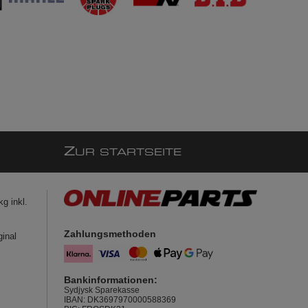
Z
UR STARTSEITE
g inkl.
Zahlungsmethoden
ginal
Bankinformationen:
Sydjysk Sparekasse
IBAN: DK3697970000588369