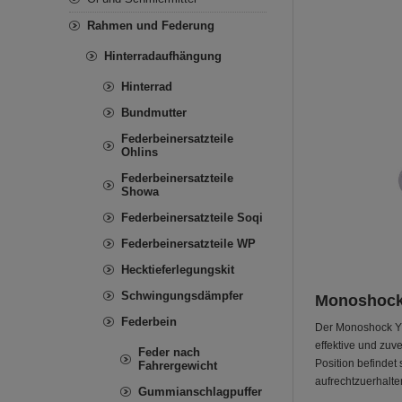
Rahmen und Federung
Hinterradaufhängung
Hinterrad
Bundmutter
Federbeinersatzteile
Ohlins
Federbeinersatzteile
Showa
Federbeinersatzteile Soqi
Federbeinersatzteile WP
Hecktieferlegungskit
Schwingungsdämpfer
Monoshock 
Federbein
Der Monoshock YSS
effektive und zuv
Feder nach
Position befindet 
Fahrergewicht
aufrechtzuerhalte
Gummianschlagpuffer