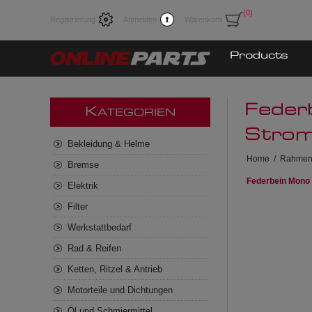
(0)
Registrierung
Anmelden
Warenkorb
Products
Feder
K
ATEGORIEN
Stro
Bekleidung & Helme
Home
/
Rahmen
Bremse
Federbein Mono 
Elektrik
Filter
Werkstattbedarf
Rad & Reifen
Ketten, Ritzel & Antrieb
Motorteile und Dichtungen
Öl und Schmiermittel