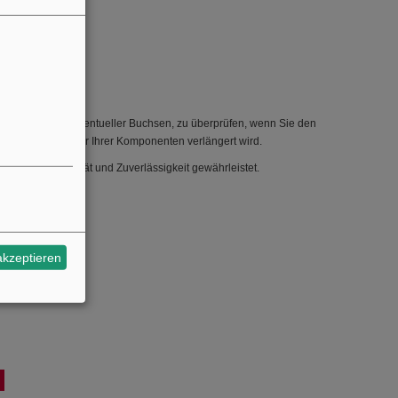
ssystems und eventueller Buchsen, zu überprüfen, wenn Sie den
nd die Lebensdauer Ihrer Komponenten verlängert wird.
as hohe Qualität und Zuverlässigkeit gewährleistet.
akzeptieren