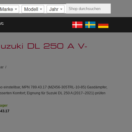
ot
Suzuki DL 250 A V-
bar
/
o einstellbar, MPN 789.43.17 (MZ456-305TRL-10-85) Gasdämpfer,
besserten Komfort; Eignung für Suzuki DL 250 A (2017–2021) prüfen
Lager
.43.17