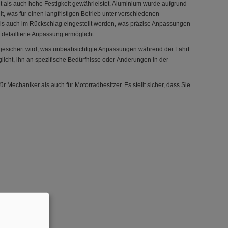
t als auch hohe Festigkeit gewährleistet. Aluminium wurde aufgrund
, was für einen langfristigen Betrieb unter verschiedenen
s auch im Rückschlag eingestellt werden, was präzise Anpassungen
e detaillierte Anpassung ermöglicht.
e gesichert wird, was unbeabsichtigte Anpassungen während der Fahrt
cht, ihn an spezifische Bedürfnisse oder Änderungen in der
r Mechaniker als auch für Motorradbesitzer. Es stellt sicher, dass Sie
.