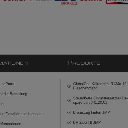
P
MATIONEN
RODUKTE
lineParts
GlobalGas Kältemittel R134a 12 k
Flaschenpfand
er die Bestellung
Steuerkette Originalersatzteil Ori
spare part 741.20.03
ng
Bremszug hinten JMP
ine Geschäftsbedingungen
BR ZUG HI JMP
informationen