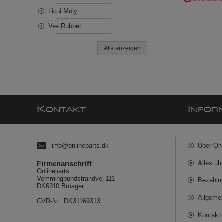
Liqui Moly
Vee Rubber
Alle anzeigen
K
I
ONTAKT
NFOR
info@onlineparts.dk
Über On
Firmenanschrift
Alles üb
Onlineparts
Vemmingbundstrandvej 111
Bezahlu
DK6310 Broager
Allgeme
CVR-Nr.: DK31169313
Kontakt