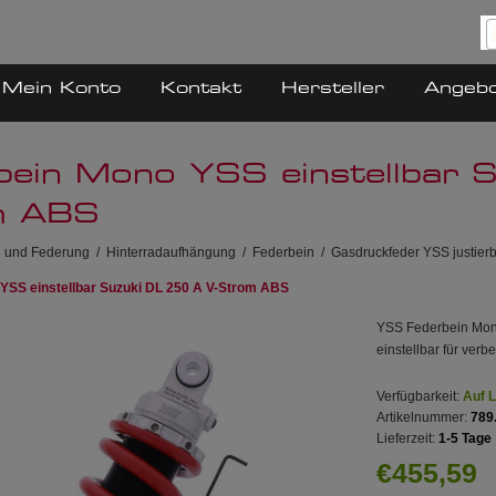
Mein Konto
Kontakt
Hersteller
Angeb
bein Mono YSS einstellbar 
m ABS
 und Federung
/
Hinterradaufhängung
/
Federbein
/
Gasdruckfeder YSS justier
YSS einstellbar Suzuki DL 250 A V-Strom ABS
YSS Federbein Mon
einstellbar für ver
Verfügbarkeit:
Auf 
Artikelnummer:
789
Lieferzeit:
1-5 Tage
€455,59