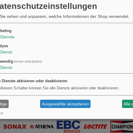
Datenschutzeinstellungen
lauswahl und Profiltoleranzen sind für wiederholten Gebrauch in professionelle
lle empfohlen, um Beschädigungen an Sicherheitsschrauben oder Bitspitzen zu ver
Sie sehen und anpassen, welche Informationen der Shop verwendet.
schützt die Bits vor Verlust und äußeren Einflüssen.
keting
Dienste
lyse
Dienst
wendig
(immer erforderlich)
Dienst
e Dienste aktivieren oder deaktivieren
 diesem Schalter können Sie alle Dienste aktivieren oder deaktivieren.
dige
Ausgewählte akzeptieren
Alle 
ro!