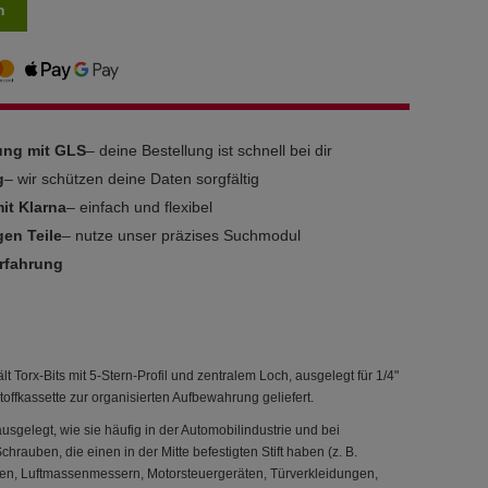
n
rung mit GLS
– deine Bestellung ist schnell bei dir
g
– wir schützen deine Daten sorgfältig
it Klarna
– einfach und flexibel
gen Teile
– nutze unser präzises Suchmodul
Erfahrung
Torx-Bits mit 5-Stern-Profil und zentralem Loch, ausgelegt für 1/4"
offkassette zur organisierten Aufbewahrung geliefert.
ausgelegt, wie sie häufig in der Automobilindustrie und bei
auben, die einen in der Mitte befestigten Stift haben (z. B.
oren, Luftmassenmessern, Motorsteuergeräten, Türverkleidungen,