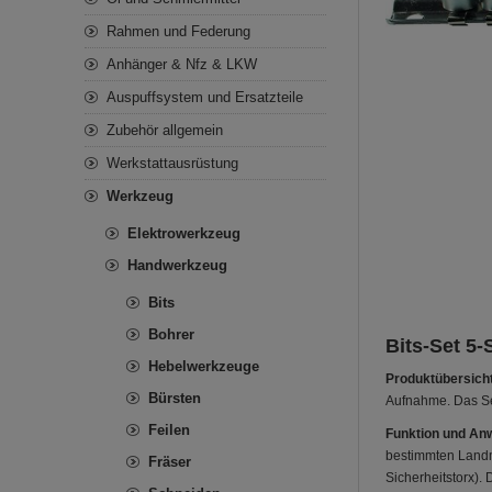
Rahmen und Federung
Anhänger & Nfz & LKW
Auspuffsystem und Ersatzteile
Zubehör allgemein
Werkstattausrüstung
Werkzeug
Elektrowerkzeug
Handwerkzeug
Bits
Bohrer
Bits-Set 5-
Hebelwerkzeuge
Produktübersicht
Bürsten
Aufnahme. Das Set
Feilen
Funktion und An
bestimmten Landma
Fräser
Sicherheitstorx).