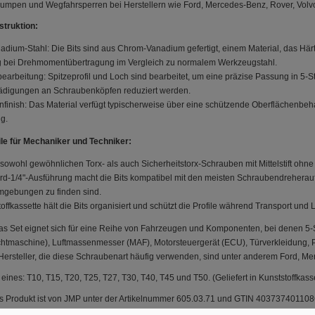
fpumpen und Wegfahrsperren bei Herstellern wie Ford, Mercedes-Benz, Rover, Vol
struktion:
dium-Stahl: Die Bits sind aus Chrom-Vanadium gefertigt, einem Material, das Härte
 bei Drehmomentübertragung im Vergleich zu normalem Werkzeugstahl.
bearbeitung: Spitzeprofil und Loch sind bearbeitet, um eine präzise Passung in 5
digungen an Schraubenköpfen reduziert werden.
nfinish: Das Material verfügt typischerweise über eine schützende Oberflächenbeha
g.
ile für Mechaniker und Techniker:
sowohl gewöhnlichen Torx- als auch Sicherheitstorx-Schrauben mit Mittelstift ohne
rd-1/4"-Ausführung macht die Bits kompatibel mit den meisten Schraubendreherauf
mgebungen zu finden sind.
offkassette hält die Bits organisiert und schützt die Profile während Transport und
s Set eignet sich für eine Reihe von Fahrzeugen und Komponenten, bei denen 5-S
ichtmaschine), Luftmassenmesser (MAF), Motorsteuergerät (ECU), Türverkleidung,
ersteller, die diese Schraubenart häufig verwenden, sind unter anderem Ford, M
 eines: T10, T15, T20, T25, T27, T30, T40, T45 und T50. (Geliefert in Kunststoffkasse
 Produkt ist von JMP unter der Artikelnummer 605.03.71 und GTIN 403737401108
n der Werkstatt verwendet werden kann.