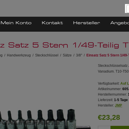
Mein Konto
Kontakt
Hersteller
Angeb
tz Satz 5 Stern 1/49-Teilig
ug
/
Handwerkzeug
/
Steckschlüssel
/
Sätze
/
3/8"
/
Einsatz Satz 5 Stern 1/49-
Steckschlüsselsatz
Vanadium. T10-T50, 
Verfügbarkeit:
Auf 
Artikelnummer:
605
Herstellernummer:
Lieferzeit:
1-5 Tage
Hersteller:
JMP
€23,28