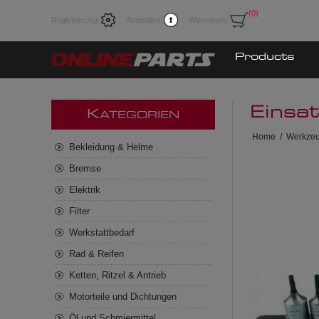
(0)
Registrierung
Anmelden
Warenkorb
Products
Einsa
K
ATEGORIEN
Home
/
Werkze
Bekleidung & Helme
Bremse
Elektrik
Filter
Werkstattbedarf
Rad & Reifen
Ketten, Ritzel & Antrieb
Motorteile und Dichtungen
Öl und Schmiermittel