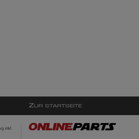
Z
UR STARTSEITE
g inkl.