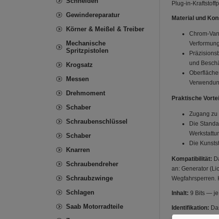
Schneiden
Plug-in-Kraftstof
Gewindereparatur
Material und Kon
Körner & Meißel & Treiber
Chrom-Vana
Mechanische
Verformung
Spritzpistolen
Präzisions
und Beschä
Krogsatz
Oberfläche
Messen
Verwendun
Drehmoment
Praktische Vorte
Schaber
Zugang zu 
Schraubenschlüssel
Die Standa
Werkstattu
Schaber
Die Kunstst
Knarren
Kompatibilität:
Da
Schraubendreher
an: Generator (L
Schraubzwinge
Wegfahrsperren. H
Schlagen
Inhalt:
9 Bits — je
Saab Motorradteile
Identifikation:
Das
Nachbestellung i