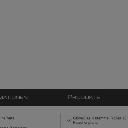
P
MATIONEN
RODUKTE
lineParts
GlobalGas Kältemittel R134a 12 k
Flaschenpfand