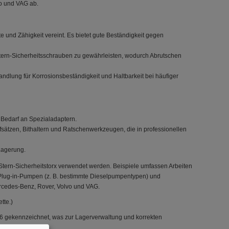
vo und VAG ab.
 und Zähigkeit vereint. Es bietet gute Beständigkeit gegen
-Stern-Sicherheitsschrauben zu gewährleisten, wodurch Abrutschen
ndlung für Korrosionsbeständigkeit und Haltbarkeit bei häufiger
 Bedarf an Spezialadaptern.
sätzen, Bithaltern und Ratschenwerkzeugen, die in professionellen
 Lagerung.
tern-Sicherheitstorx verwendet werden. Beispiele umfassen Arbeiten
 Plug-in-Pumpen (z. B. bestimmte Dieselpumpentypen) und
ercedes-Benz, Rover, Volvo und VAG.
tte.)
6 gekennzeichnet, was zur Lagerverwaltung und korrekten