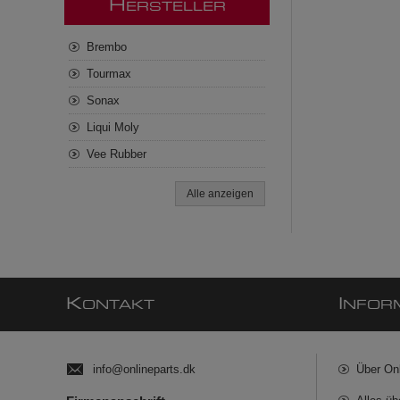
H
ERSTELLER
Brembo
Tourmax
Sonax
Liqui Moly
Vee Rubber
Alle anzeigen
K
I
ONTAKT
NFOR
info@onlineparts.dk
Über On