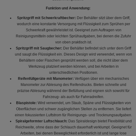
Funktion und Anwendung:
Spritzgriff mit Schwerkraftbecher:
Der Behälter sitzt über dem Griff,
wodurch eine konstante Versorgung mit Flüssigkeit zum Sprühen per
Schwerkraft gewährleistet ist. Geeignet zum Auftragen von
Reinigungsmitteln oder leichten Sprühaufgaben, bei denen die Zufuhr
von oben praktisch ist.
Spritzgriff mit Saugbecher:
Der Behälter befindet sich unter dem Griff
und saugt die Flüssigkeit ein. Dieses Design wird verwendet, wenn von
Behältern oder Flaschen gesprüht werden soll, die nicht über dem
Werkzeug platziert werden können, und bei Arbeiten in
unterschiedlichen Positionen.
Reifenfüllgeräte mit Manometer:
Verfügen über ein mechanisches
Manometer zur Ablesung des Reifendrucks. Bieten schnelle und
präzise Ablesung während der Befüllung und eignen sich sowohl für
Fahrzeug- als auch für Fahrradreifen.
Blaspistole:
Wird verwendet, um Staub, Späne und Flüssigkeiten von
Oberflächen und schwer zugänglichen Stellen zu entfernen. Sie liefert
einen fokussierten Luftstrom für Reinigungs- und Trocknungsaufgaben.
Spiralgeformter Luftschlauch:
Das Spiraldesign bietet Flexibilität und
Reichweite, ohne dass der Schlauch dauerhaft verklumpt. Geeignet für
Arbeiten, bei denen Beweglichkeit erforderlich ist und lange lose