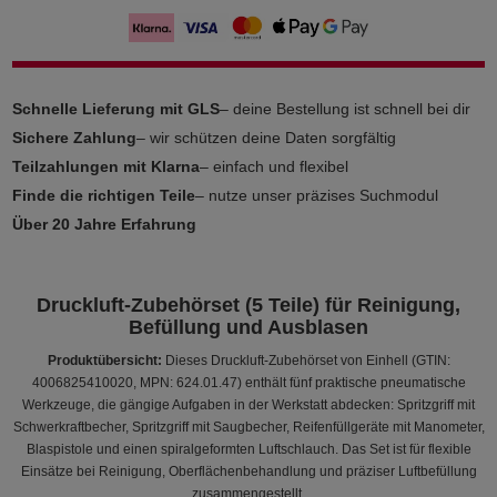
Schnelle Lieferung mit GLS
– deine Bestellung ist schnell bei dir
Sichere Zahlung
– wir schützen deine Daten sorgfältig
Teilzahlungen mit Klarna
– einfach und flexibel
Finde die richtigen Teile
– nutze unser präzises Suchmodul
Über 20 Jahre Erfahrung
Druckluft-Zubehörset (5 Teile) für Reinigung,
Befüllung und Ausblasen
Produktübersicht:
Dieses Druckluft-Zubehörset von Einhell (GTIN:
4006825410020, MPN: 624.01.47) enthält fünf praktische pneumatische
Werkzeuge, die gängige Aufgaben in der Werkstatt abdecken: Spritzgriff mit
Schwerkraftbecher, Spritzgriff mit Saugbecher, Reifenfüllgeräte mit Manometer,
Blaspistole und einen spiralgeformten Luftschlauch. Das Set ist für flexible
Einsätze bei Reinigung, Oberflächenbehandlung und präziser Luftbefüllung
zusammengestellt.