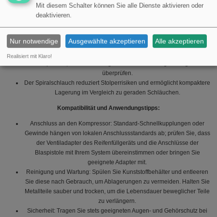
Der freie Luftstrom zur Blaspistole und zu den Spritzgriffen hängt von
Mit diesem Schalter können Sie alle Dienste aktivieren oder
der Kapazität des Kompressorsystems und den Anschlussdimensionen
deaktivieren.
ab; prüfen Sie den Druck und die Luftmenge (l/min) des Kompressors,
um die Aufgabe abzustimmen.
Nur notwendige
Ausgewählte akzeptieren
Alle akzeptieren
Das Manometer am Reifenfüllgerät erleichtert das Erreichen des
korrekten Reifendrucks; bei Arbeiten mit sensiblen Reifen wird
Realisiert mit Klaro!
empfohlen, die Kalibrierung des Manometers regelmäßig zu
überprüfen.
Der Spiralschlauch reduziert Stolperrisiken und ermöglicht kompaktere
Lagerung im Vergleich zu geraden Schläuchen.
Kompatibilität und Anwendungstipps:
Anschluss an den Kompressor: Standard-Schnellkupplungen oder
Gewinde hängen von lokalen Anschlussstandards ab; prüfen Sie, dass
der Ventiladapter des Reifenfüllgeräts und die Anschlüsse der
Blaspistole mit Ihrem System übereinstimmen oder bringen Sie
geeignete Adapter mit.
Reinigung und Wartung: Spülen Sie Kunststoffbehälter und entleeren
Sie diese nach Gebrauch, um Ablagerungen zu vermeiden. Halten Sie
Metallteile sauber und trocken, um die Lebensdauer beweglicher Teile
zu verlängern.
Sicherheit: Tragen Sie stets geeigneten Augen- und Gehörschutz bei