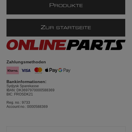
P
RODUKTE
Z
UR STARTSEITE
Zahlungsmethoden
Bankinformationen:
Sydjysk Sparekasse
IBAN: DK3697970000588369
BIC: FROSDK21
Reg. no.: 9733
Account no.: 0000588369