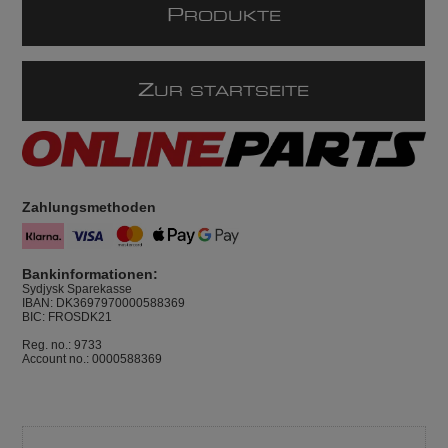
P
RODUKTE
Z
UR STARTSEITE
Zahlungsmethoden
Bankinformationen:
Sydjysk Sparekasse
IBAN: DK3697970000588369
BIC: FROSDK21
Reg. no.: 9733
Account no.: 0000588369