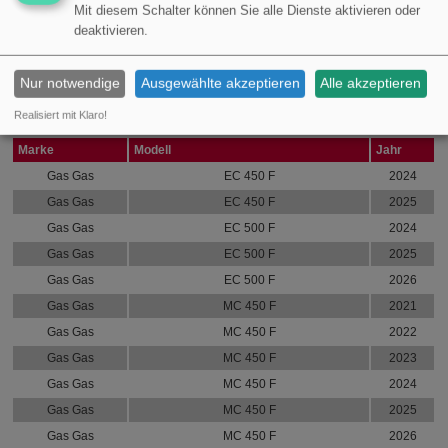
MPN:
734.21.29
Mit diesem Schalter können Sie alle Dienste aktivieren oder
deaktivieren.
Marke:
Athena
Siehe die vollständige Liste der Fahrzeuge, auf die das Teil passt, unten:
Nur notwendige
Ausgewählte akzeptieren
Alle akzeptieren
Ersatzteil für dieses Fahrzeug passt auf folgende
Realisiert mit Klaro!
Modelle:
Marke
Modell
Jahr
Gas Gas
EC 450 F
2024
Gas Gas
EC 450 F
2025
Gas Gas
EC 500 F
2024
Gas Gas
EC 500 F
2025
Gas Gas
EC 500 F
2026
Gas Gas
MC 450 F
2021
Gas Gas
MC 450 F
2022
Gas Gas
MC 450 F
2023
Gas Gas
MC 450 F
2024
Gas Gas
MC 450 F
2025
Gas Gas
MC 450 F
2026