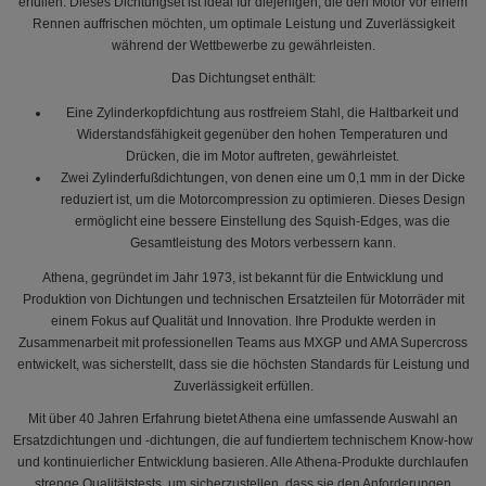
erfüllen. Dieses Dichtungset ist ideal für diejenigen, die den Motor vor einem
Rennen auffrischen möchten, um optimale Leistung und Zuverlässigkeit
während der Wettbewerbe zu gewährleisten.
Das Dichtungset enthält:
Eine Zylinderkopfdichtung aus rostfreiem Stahl, die Haltbarkeit und
Widerstandsfähigkeit gegenüber den hohen Temperaturen und
Drücken, die im Motor auftreten, gewährleistet.
Zwei Zylinderfußdichtungen, von denen eine um 0,1 mm in der Dicke
reduziert ist, um die Motorcompression zu optimieren. Dieses Design
ermöglicht eine bessere Einstellung des Squish-Edges, was die
Gesamtleistung des Motors verbessern kann.
Athena, gegründet im Jahr 1973, ist bekannt für die Entwicklung und
Produktion von Dichtungen und technischen Ersatzteilen für Motorräder mit
einem Fokus auf Qualität und Innovation. Ihre Produkte werden in
Zusammenarbeit mit professionellen Teams aus MXGP und AMA Supercross
entwickelt, was sicherstellt, dass sie die höchsten Standards für Leistung und
Zuverlässigkeit erfüllen.
Mit über 40 Jahren Erfahrung bietet Athena eine umfassende Auswahl an
Ersatzdichtungen und -dichtungen, die auf fundiertem technischem Know-how
und kontinuierlicher Entwicklung basieren. Alle Athena-Produkte durchlaufen
strenge Qualitätstests, um sicherzustellen, dass sie den Anforderungen