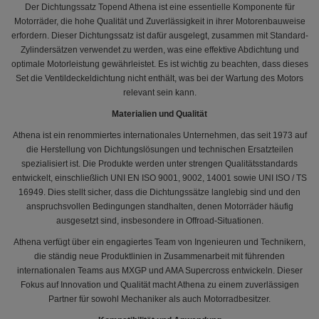
Der Dichtungssatz Topend Athena ist eine essentielle Komponente für
Motorräder, die hohe Qualität und Zuverlässigkeit in ihrer Motorenbauweise
erfordern. Dieser Dichtungssatz ist dafür ausgelegt, zusammen mit Standard-
Zylindersätzen verwendet zu werden, was eine effektive Abdichtung und
optimale Motorleistung gewährleistet. Es ist wichtig zu beachten, dass dieses
Set die Ventildeckeldichtung nicht enthält, was bei der Wartung des Motors
relevant sein kann.
Materialien und Qualität
Athena ist ein renommiertes internationales Unternehmen, das seit 1973 auf
die Herstellung von Dichtungslösungen und technischen Ersatzteilen
spezialisiert ist. Die Produkte werden unter strengen Qualitätsstandards
entwickelt, einschließlich UNI EN ISO 9001, 9002, 14001 sowie UNI ISO / TS
16949. Dies stellt sicher, dass die Dichtungssätze langlebig sind und den
anspruchsvollen Bedingungen standhalten, denen Motorräder häufig
ausgesetzt sind, insbesondere in Offroad-Situationen.
Athena verfügt über ein engagiertes Team von Ingenieuren und Technikern,
die ständig neue Produktlinien in Zusammenarbeit mit führenden
internationalen Teams aus MXGP und AMA Supercross entwickeln. Dieser
Fokus auf Innovation und Qualität macht Athena zu einem zuverlässigen
Partner für sowohl Mechaniker als auch Motorradbesitzer.