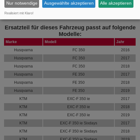
Nur notwendige
Ausgewählte akzeptieren
Alle akzeptieren
Sehen Sie die vollständige Liste der Fahrzeuge, auf die das Teil passt,
Realisiert mit Klaro!
unten:
Ersatzteil für dieses Fahrzeug passt auf folgende
Modelle:
Marke
Modell
Jahr
Husqvarna
FC 350
2016
Husqvarna
FC 350
2017
Husqvarna
FC 350
2018
Husqvarna
FE 350
2017
Husqvarna
FE 350
2018
Husqvarna
FE 350
2019
KTM
EXC-F 350 ie
2017
KTM
EXC-F 350 ie
2018
KTM
EXC-F 350 ie
2019
KTM
EXC-F 350 ie Sixdays
2017
KTM
EXC-F 350 ie Sixdays
2018
KTM
EXC-F 350 ie Sixdays
2019