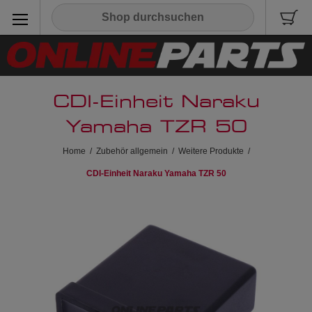
CDI-Einheit Naraku
Yamaha TZR 50
Home
/
Zubehör allgemein
/
Weitere Produkte
/
CDI-Einheit Naraku Yamaha TZR 50