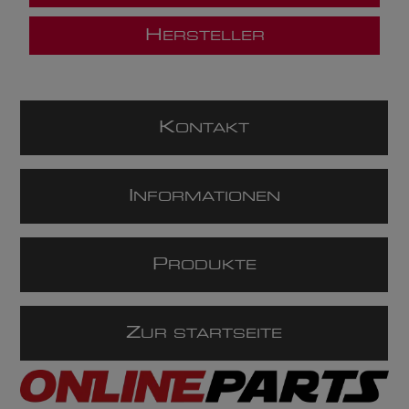
H
ERSTELLER
K
ONTAKT
I
NFORMATIONEN
P
RODUKTE
Z
UR STARTSEITE