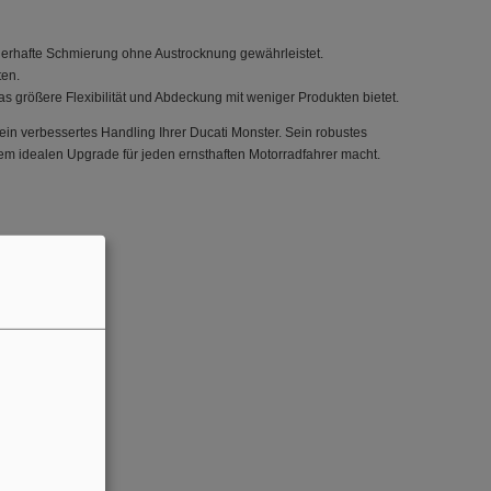
auerhafte Schmierung ohne Austrocknung gewährleistet.
ten.
s größere Flexibilität und Abdeckung mit weniger Produkten bietet.
in verbessertes Handling Ihrer Ducati Monster. Sein robustes
em idealen Upgrade für jeden ernsthaften Motorradfahrer macht.