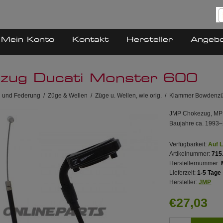
Mein Konto
Kontakt
Hersteller
Angeb
zug Ducati Monster 600
 und Federung
/
Züge & Wellen
/
Züge u. Wellen, wie orig.
/
Klammer Bowdenz
JMP Chokezug, MPN 
Baujahre ca. 1993–
Verfügbarkeit:
Auf 
Artikelnummer:
715
Herstellernummer:
Lieferzeit:
1-5 Tage
Hersteller:
JMP
€27,03