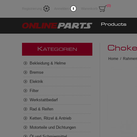
(0)
Registrierung
Anmelden
Warenkorb
Products
Choke
K
ATEGORIEN
Home
/
Rahmen
Bekleidung & Helme
Bremse
Elektrik
Filter
Werkstattbedarf
Rad & Reifen
Ketten, Ritzel & Antrieb
Motorteile und Dichtungen
Öl und Schmiermittel