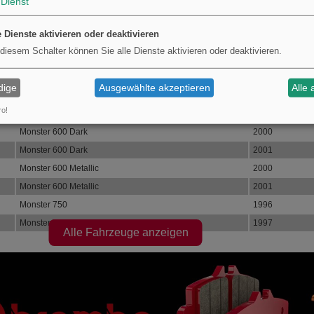
Dienst
Monster 600
2001
Monster 600 City
1999
e Dienste aktivieren oder deaktivieren
Monster 600 City
2000
 diesem Schalter können Sie alle Dienste aktivieren oder deaktivieren.
Monster 600 City Dark
1999
Monster 600 City Dark
2000
dige
Ausgewählte akzeptieren
Alle 
Monster 600 Dark
1998
ro!
Monster 600 Dark
1999
Monster 600 Dark
2000
Monster 600 Dark
2001
Monster 600 Metallic
2000
Monster 600 Metallic
2001
Monster 750
1996
Monster 750
1997
Alle Fahrzeuge anzeigen