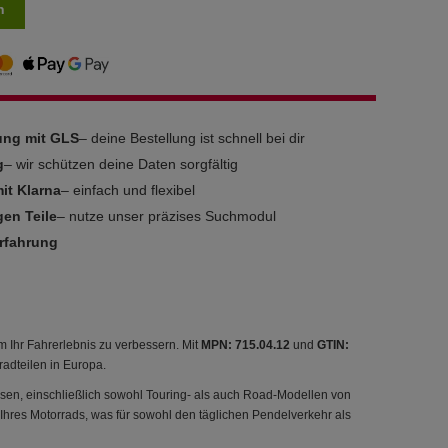
n
rung mit GLS
– deine Bestellung ist schnell bei dir
g
– wir schützen deine Daten sorgfältig
it Klarna
– einfach und flexibel
gen Teile
– nutze unser präzises Suchmodul
Erfahrung
 Ihr Fahrerlebnis zu verbessern. Mit
MPN: 715.04.12
und
GTIN:
radteilen in Europa.
assen, einschließlich sowohl Touring- als auch Road-Modellen von
 Ihres Motorrads, was für sowohl den täglichen Pendelverkehr als