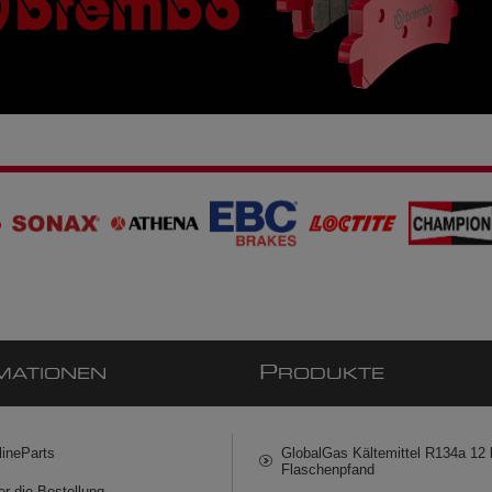
P
MATIONEN
RODUKTE
lineParts
GlobalGas Kältemittel R134a 12 k
Flaschenpfand
er die Bestellung