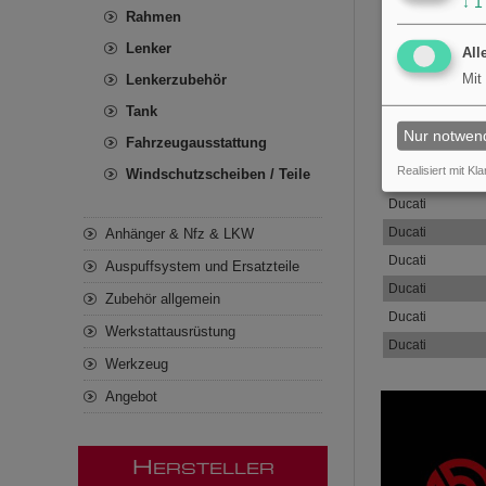
↓
1
Ducati
Rahmen
Ducati
Lenker
All
Ducati
Mit
Lenkerzubehör
Ducati
Tank
Ducati
Nur notwen
Fahrzeugausstattung
Ducati
Realisiert mit Kla
Windschutzscheiben / Teile
Ducati
Ducati
Ducati
Anhänger & Nfz & LKW
Ducati
Auspuffsystem und Ersatzteile
Ducati
Zubehör allgemein
Ducati
Werkstattausrüstung
Ducati
Werkzeug
Angebot
H
ERSTELLER