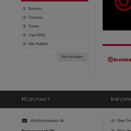
Brembo
Tourmax
Sonax
Liqui Moly
Vee Rubber
Alle anzeigen
K
I
ONTAKT
NFOR
info@onlineparts.dk
Über On
Alles üb