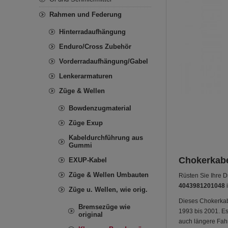
Rahmen und Federung
Hinterradaufhängung
Enduro/Cross Zubehör
Vorderradaufhängung/Gabel
Lenkerarmaturen
Züge & Wellen
Bowdenzugmaterial
Züge Exup
Kabeldurchführung aus
Gummi
Chokerkabe
EXUP-Kabel
Züge & Wellen Umbauten
Rüsten Sie Ihre D
4043981201048
i
Züge u. Wellen, wie orig.
Dieses Chokerkabe
Bremsezüge wie
1993 bis 2001. Es
original
auch längere Fahrt