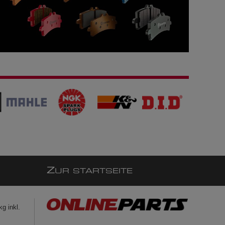
Z
UR STARTSEITE
g inkl.