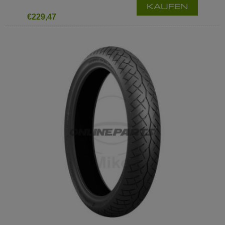
KAUFEN
€229,47