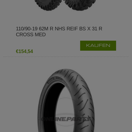
110/90-19 62M R NHS REIF BS X 31 R
CROSS MED
KAUFEN
€154,54