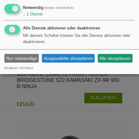
Notwendig
(immer erforderlich)
↓
1
Dienst
Alle Dienste aktivieren oder deaktivieren
Mit diesem Schalter können Sie alle Dienste aktivieren oder
deaktivieren.
Nur notwendige
Ausgewählte akzeptieren
Alle akzeptieren
Realisiert mit Klaro!
120/70ZR17 (58W) TL FRONT REIFEN
BRIDGESTONE S22 KAWASAKI ZX-9R 900
B NINJA
KAUFEN
€214,21