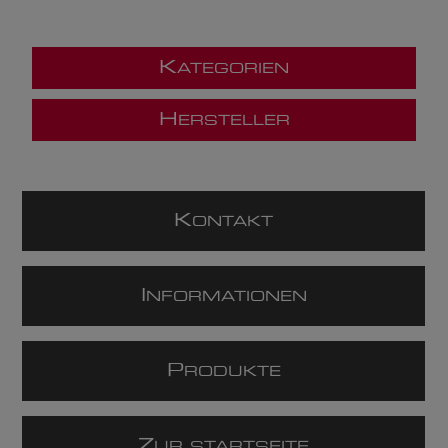
K
ATEGORIEN
H
ERSTELLER
K
ONTAKT
I
NFORMATIONEN
P
RODUKTE
Z
UR STARTSEITE