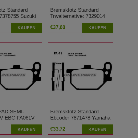
tz Standard
Bremsklotz Standard
7378755 Suzuki
Trwalternative: 7329014
 F
Triumph Bonneville 800
€37,60
KAUFEN
KAUFEN
PAD SEMI-
Bremsklotz Standard
V EBC FA061V
Ebcoder 7871478 Yamaha
XV 750 SE
XV 750 SE Special
€33,72
KAUFEN
KAUFEN