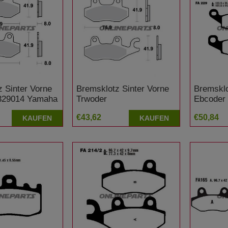
 Sinter Vorne
Bremsklotz Sinter Vorne
Bremsklo
329014 Yamaha
Trwoder
Ebcoder
R
7320518/7329022 Suzuki
GSX 750
€43,62
€50,84
KAUFEN
KAUFEN
AN 400 Burgman