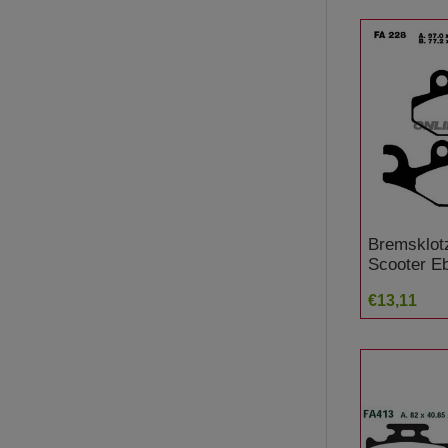
Bremsklot
Scooter Eb
7872385 S
€13,11
Burgman