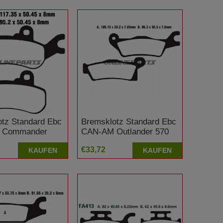
tz Standard Ebc
Bremsklotz Standard Ebc
 Commander
CAN-AM Outlander 570
ited Edition DPS
XU International DPS
€33,72
KAUFEN
KAUFEN
onal