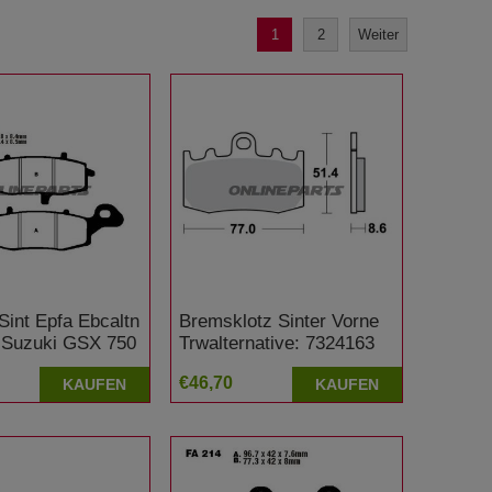
1
2
Weiter
Sint Epfa Ebcaltn
Bremsklotz Sinter Vorne
 Suzuki GSX 750
Trwalternative: 7324163
BMW K 1200 RS 5,0 Zoll
€46,70
KAUFEN
KAUFEN
Felge ABS