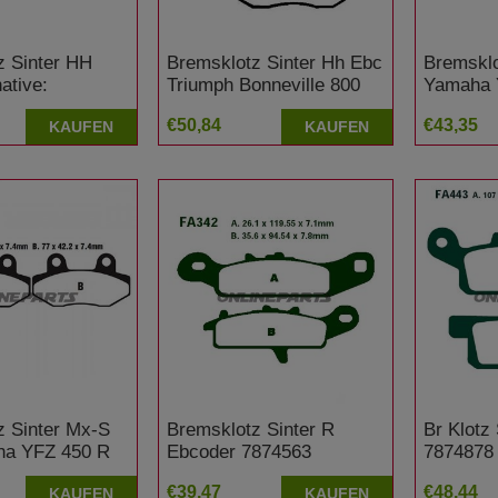
z Sinter HH
Bremsklotz Sinter Hh Ebc
Bremsklo
ative:
Triumph Bonneville 800
Yamaha 
7874142 BMW K
€50,84
€43,35
KAUFEN
KAUFEN
0 Zoll Felge
z Sinter Mx-S
Bremsklotz Sinter R
Br Klotz
ha YFZ 450 R
Ebcoder 7874563
7874878
Kawasaki KFX 700 A KSV
250 R Y
€39,47
€48,44
KAUFEN
KAUFEN