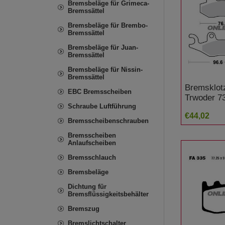
Bremsbeläge für Grimeca-
Bremssättel
Bremsbeläge für Brembo-
Bremssättel
Bremsbeläge für Juan-
Bremssättel
Bremsbeläge für Nissin-
Bremssättel
Bremsklotz
EBC Bremsscheiben
Trwoder 7
Schraube Luftführung
YFZ 450 
€44,02
Bremsscheibenschrauben
Bremsscheiben
Anlaufscheiben
Bremsschlauch
Bremsbeläge
Dichtung für
Bremsflüssigkeitsbehälter
Bremszug
Bremslichtschalter