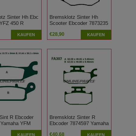
tz Sinter Hh Ebc
Bremsklotz Sinter Hh
YFZ 450 R
Scooter Ebcoder 7873235
Suzuki AN 400 Burgman
€28,90
KAUFEN
KAUFEN
 Sint R Ebcoder
Bremsklotz Sinter R
 Yamaha YFM
Ebcoder 7874597 Yamaha
FM25R
YFM 400 FWA Kodiak
€40,68
KAUFEN
KAUFEN
4WD