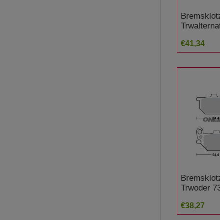
Bremsklot
Trwalterna
BMW K 120
€41,34
Felge ABS
Bremsklot
Trwoder 7
XV 750 SE
€38,27