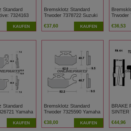
z Standard
Bremsklotz Standard
Bremsklo
tive: 7324163
Trwoder 7378722 Suzuki
Trwoder 
0 RS 5,0 Zoll
AN 400 Burgman
GSX 750
€37,60
€36,53
KAUFEN
KAUFEN
z Standard
Bremsklotz Standard
BRAKE 
326721 Yamaha
Trwoder 7325590 Yamaha
SINTER 
 Special
YFM 400 FWA Kodiak
Yamaha 
€38,00
€44,96
KAUFEN
KAUFEN
4WD
Special