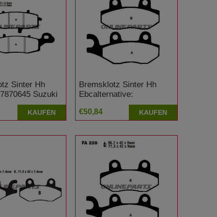
tz Sinter Hh
Bremsklotz Sinter Hh
 7870645 Suzuki
Ebcalternative:
 F
7875131/7871924
€50,84
KAUFEN
KAUFEN
Triumph Sprint 955 ST