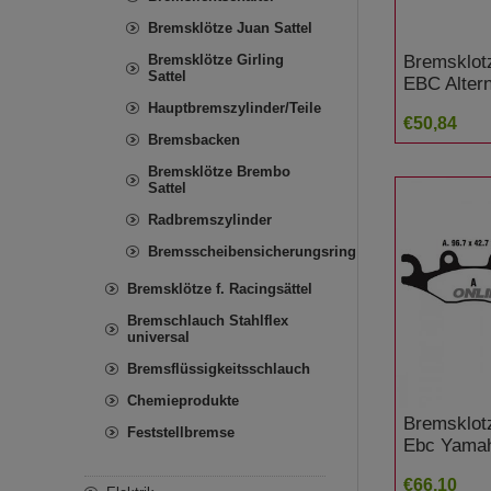
Bremsklötze Juan Sattel
Bremsklot
Bremsklötze Girling
Sattel
EBC Altern
7874134/
Hauptbremszylinder/Teile
€50,84
1200 RS 5,
Bremsbacken
ABS
Bremsklötze Brembo
Sattel
Radbremszylinder
Bremsscheibensicherungsring
Bremsklötze f. Racingsättel
Bremschlauch Stahlflex
universal
Bremsflüssigkeitsschlauch
Chemieprodukte
Bremsklot
Feststellbremse
Ebc Yama
€66,10