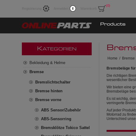
(0)
Registrierung
Anmelden
Warenkorb
Products
Brems
K
ATEGORIEN
Home
/
Bremse
Bekleidung & Helme
Bremsbeläge für
Bremse
Die richtigen Bre
wesentlicher Bes
Bremslichtschalter
Wir bieten eine 
Bremse hinten
Bremsbeläge beste
Es ist wichtig, d
Bremse vorne
verringerte Brem
ABS Sensor/Zubehör
Auf jeder Produkt
Motorrad zu finde
ABS-Sensorring
Unterschied unse
Bremsklötze Tokico Sattel