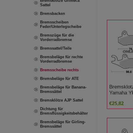
Bremsklötze Grimeca
Sattel
Bremsbacken
Bremsscheiben
Feder/Unterlegscheibe
Bremszüge für die
Vorderradbremse
Bremssattel/Teile
Bremsbeläge für rechte
Vorderradbremse
Bremsscheibe rechts
Bremsbeläge für ATE
Bremsklot
Bremsbeläge für Banana-
Bremssättel
Yamaha Y
Bremsklötze AJP Sattel
€25,82
Dichtung für
Bremsflüssigkeitsbehälter
Bremsbeläge für Girling-
Bremssättel