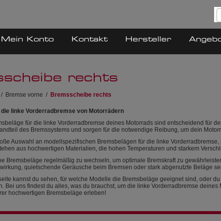
Mein Konto
Kontakt
Hersteller
Angeb
scheibe rechts
/
Bremse vorne
/
Bremsscheibe rechts
 die linke Vorderradbremse von Motorrädern
msbeläge für die linke Vorderradbremse deines Motorrads sind entscheidend für de
tandteil des Bremssystems und sorgen für die notwendige Reibung, um dein Motorr
große Auswahl an modellspezifischen Bremsbelägen für die linke Vorderradbremse
hen aus hochwertigen Materialien, die hohen Temperaturen und starkem Verschlei
eine Bremsbeläge regelmäßig zu wechseln, um optimale Bremskraft zu gewährleisten
swirkung, quietschende Geräusche beim Bremsen oder stark abgenutzte Beläge se
seite kannst du sehen, für welche Modelle die Bremsbeläge geeignet sind, oder d
n. Bei uns findest du alles, was du brauchst, um die linke Vorderradbremse deine
rer hochwertigen Bremsbeläge erleben!