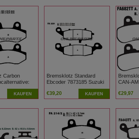
z Carbon
Bremsklotz Standard
Bremsklo
calternative:
Ebcoder 7873185 Suzuki
CAN-AM
uzuki AN 400
GSX 750 F
1000 Lim
€39,20
€29,97
KAUFEN
KAUFEN
Internati