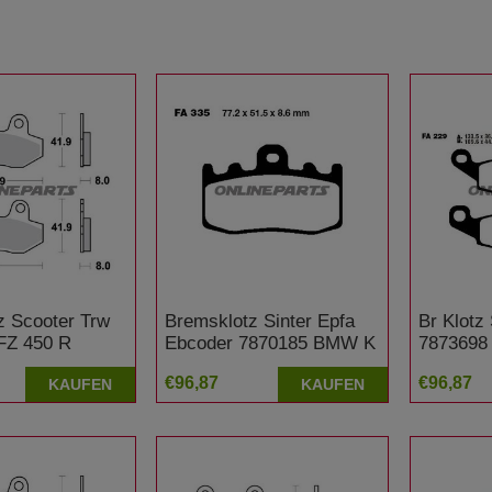
z Scooter Trw
Bremsklotz Sinter Epfa
Br Klotz 
FZ 450 R
Ebcoder 7870185 BMW K
7873698
1200 RS 5,0 Zoll Felge
F
€96,87
€96,87
KAUFEN
KAUFEN
ABS