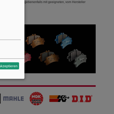
ombinieren Sie gegebenenfalls mit geeigneten, vom Hersteller
akzeptieren