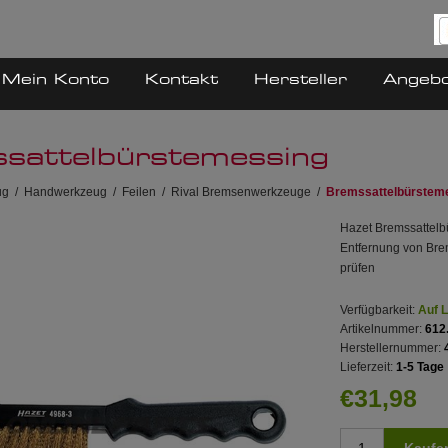
Mein Konto
Kontakt
Hersteller
Angeb
sattelbürstemessing
ug
/
Handwerkzeug
/
Feilen
/
Rival Bremsenwerkzeuge
/
Bremssattelbürstem
Hazet Bremssattel
Entfernung von Brem
prüfen
Verfügbarkeit:
Auf 
Artikelnummer:
612
Herstellernummer:
Lieferzeit:
1-5 Tage
€31,98