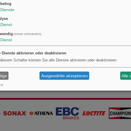
den zu beurteilen. Es werden keine chemischen Reinigungsmittel mitgeliefert – k
keting
emsreinigern nach Bedarf.
Dienste
lyse
Dienst
wendig
(immer erforderlich)
Dienst
e Dienste aktivieren oder deaktivieren
 diesem Schalter können Sie alle Dienste aktivieren oder deaktivieren.
dige
Ausgewählte akzeptieren
Alle 
ro!