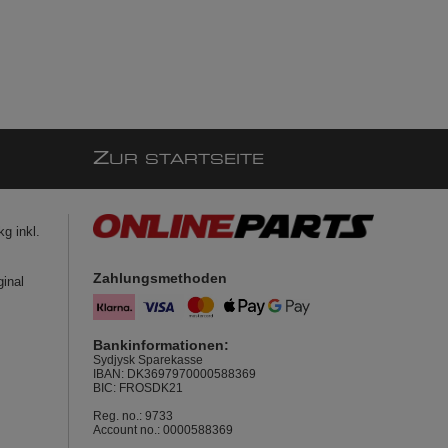
Z
UR STARTSEITE
g inkl.
Zahlungsmethoden
ginal
Bankinformationen:
Sydjysk Sparekasse
IBAN: DK3697970000588369
BIC: FROSDK21
Reg. no.: 9733
Account no.: 0000588369