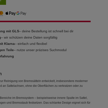
n
rung mit GLS
– deine Bestellung ist schnell bei dir
g
– wir schützen deine Daten sorgfältig
it Klarna
– einfach und flexibel
gen Teile
– nutze unser präzises Suchmodul
Erfahrung
n
r Reinigung von Bremssätteln entwickelt, insbesondere moderner
und an Sattelachsen, ohne die Oberflächen zu verkratzen oder zu
ereiche im Bremssystem – beispielsweise innere Spalte im Sattel,
en und Bremsstaub festsetzen. Das schlanke Design eignet sich für