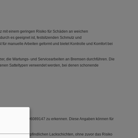
z mit einem geringen Risiko für Schäden an weichen
odurch es geeignet ist, festsitzenden Schmutz und
t für manuelle Arbeiten geformt und bietet Kontrolle und Komfort bei
zer, die Wartungs- und Servicearbeiten an Bremsen durchführen. Die
edenen Satteltypen verwendet werden, bei denen schonende
ber die GTIN 4000896089147 zu erkennen. Diese Angaben können für
berflächen mit empfindlichen Lackschichten, ohne zuvor das Risiko