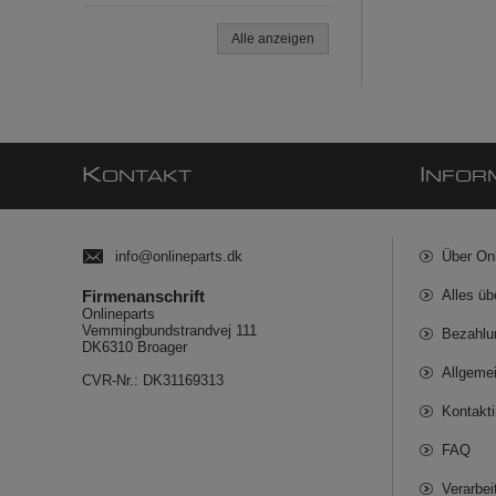
Alle anzeigen
K
I
ONTAKT
NFOR
info@onlineparts.dk
Über On
Firmenanschrift
Alles üb
Onlineparts
Vemmingbundstrandvej 111
Bezahlu
DK6310 Broager
Allgeme
CVR-Nr.: DK31169313
Kontakt
FAQ
Verarbe