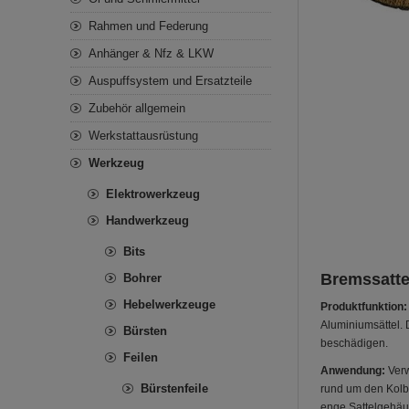
Rahmen und Federung
Anhänger & Nfz & LKW
Auspuffsystem und Ersatzteile
Zubehör allgemein
Werkstattausrüstung
Werkzeug
Elektrowerkzeug
Handwerkzeug
Bits
Bremssatte
Bohrer
Hebelwerkzeuge
Produktfunktion:
Aluminiumsättel. 
Bürsten
beschädigen.
Feilen
Anwendung:
Verw
Bürstenfeile
rund um den Kolb
enge Sattelgehäus