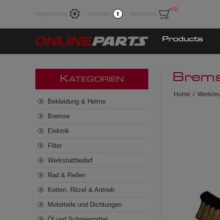
(0)
Registrierung
Anmelden
Warenkorb
Products
Brems
K
ATEGORIEN
Home
/
Werkze
Bekleidung & Helme
Bremse
Elektrik
Filter
Werkstattbedarf
Rad & Reifen
Ketten, Ritzel & Antrieb
Motorteile und Dichtungen
Öl und Schmiermittel