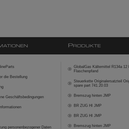
P
MATIONEN
RODUKTE
lineParts
GlobalGas Kältemittel R134a 12 k
Flaschenpfand
er die Bestellung
Steuerkette Originalersatzteil Ori
spare part 741.20.03
ng
Bremszug hinten JMP
ine Geschäftsbedingungen
BR ZUG HI JMP
informationen
BR ZUG HI JMP
Bremszug hinten JMP
itung personenbezogener Daten