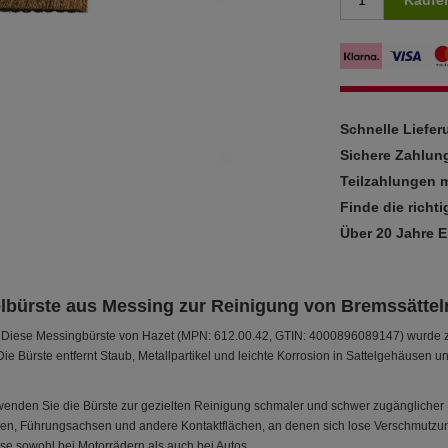
Kaufe
Schnelle Liefe
Sichere Zahlun
Teilzahlungen m
Finde die richti
Über 20 Jahre 
lbürste aus Messing zur Reinigung von Bremssättel
Diese Messingbürste von Hazet (MPN: 612.00.42, GTIN: 4000896089147) wurde zu
Die Bürste entfernt Staub, Metallpartikel und leichte Korrosion in Sattelgehäusen 
enden Sie die Bürste zur gezielten Reinigung schmaler und schwer zugänglicher B
en, Führungsachsen und andere Kontaktflächen, an denen sich lose Verschmutzung
e sowohl bei Motorrädern als auch bei Autos.