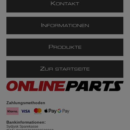
K
ONTAKT
I
NFORMATIONEN
P
RODUKTE
Z
UR STARTSEITE
Zahlungsmethoden
Bankinformationen:
Sydjysk Sparekasse