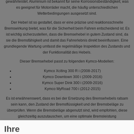
gewährleistet. Aluminium ist bekannt für seine Korrosionsbeständigkeit, was
es geeignet für Motorräder macht, die häufig unterschiedlichen
Wetterbedingungen ausgesetzt sind.
Der Hebel ist so gestaltet, dass er eine präzise und reaktionsschnelle
Bremswirkung bietet, was für die Sicherheit beim Fahren entscheidend ist. Es
ist wichtig sicherzustellen, dass die Bremsehebel in gutem Zustand sind, da
sie die Bremsfähigkeit und damit das Fahrerlebnis direkt beeinflussen. Eine
grundlegende Wartung umfasst die regelmäßige Inspektion des Zustands und
der Funktionalität des Hebels.
Dieser Bremsehebel passt zu folgenden Kymco-Modellen:
Kymco Xciting 300 R i (2008-2017)
Kymco Downtown 300 i (2009-2016)
Kymco Super Dink 300 i (2009-2016)
Kymco MyRoad 700 i (2012-2015)
Es ist erwähnenswert, dass es bei der Ersetzung des Bremsehebels ratsam
sein kann, den Zustand der Bremsflüssigkeit und der Bremsbeläge zu
überprüfen. Wenn die Bremsbeläge abgenutzt sind, wird empfohlen, diese
gleichzeitig auszutauschen, um eine optimale Bremsleistung
aufrechtzuerhalten. Es kann auch hilfreich sein, die Bremsleitungen auf
Ihre
Abnutzung oder Schäden zu inspizieren.