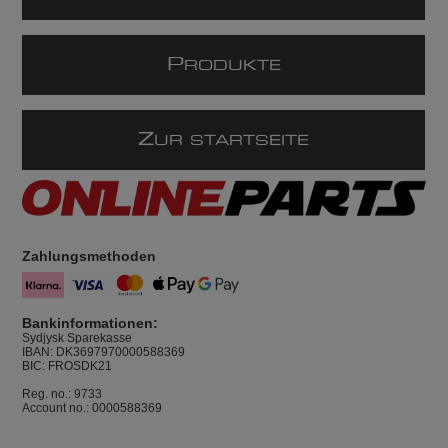
P
RODUKTE
Z
UR STARTSEITE
Zahlungsmethoden
Bankinformationen:
Sydjysk Sparekasse
IBAN: DK3697970000588369
BIC: FROSDK21
Reg. no.: 9733
Account no.: 0000588369