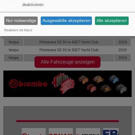
Vespa
Primavera 50 3V ie IGET Anniversario
2019
deaktivieren.
Vespa
Primavera 50 3V ie IGET Touring
2018
Vespa
Primavera 50 3V ie IGET Touring
2019
Nur notwendige
Ausgewählte akzeptieren
Alle akzeptieren
Vespa
Primavera 50 3V ie IGET Touring
2020
Realisiert mit Klaro!
Vespa
Primavera 50 3V ie IGET Yacht Club
2018
Vespa
Primavera 50 3V ie IGET Yacht Club
2019
Vespa
Primavera 50 3V ie IGET Yacht Club
2020
Vespa
Primavera 50 4V
2014
Alle Fahrzeuge anzeigen