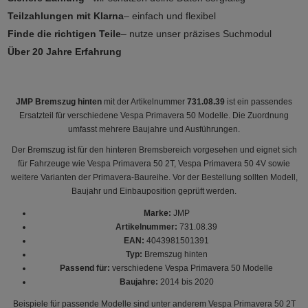
Teilzahlungen mit Klarna
– einfach und flexibel
Finde die richtigen Teile
– nutze unser präzises Suchmodul
Über 20 Jahre Erfahrung
JMP Bremszug hinten
mit der Artikelnummer
731.08.39
ist ein passendes
Ersatzteil für verschiedene Vespa Primavera 50 Modelle. Die Zuordnung
umfasst mehrere Baujahre und Ausführungen.
Der Bremszug ist für den hinteren Bremsbereich vorgesehen und eignet sich
für Fahrzeuge wie Vespa Primavera 50 2T, Vespa Primavera 50 4V sowie
weitere Varianten der Primavera-Baureihe. Vor der Bestellung sollten Modell,
Baujahr und Einbauposition geprüft werden.
Marke:
JMP
Artikelnummer:
731.08.39
EAN:
4043981501391
Typ:
Bremszug hinten
Passend für:
verschiedene Vespa Primavera 50 Modelle
Baujahre:
2014 bis 2020
Beispiele für passende Modelle sind unter anderem Vespa Primavera 50 2T