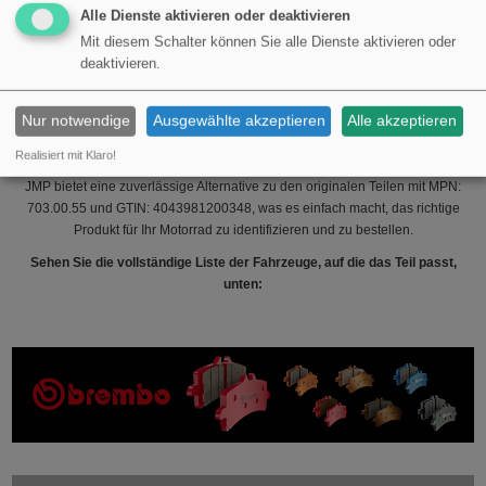
: Hintere links
Alle Dienste aktivieren oder deaktivieren
Montageposition
Hintere rechts
Mit diesem Schalter können Sie alle Dienste aktivieren oder
deaktivieren.
Bei der Auswechslung des Blinklichtglases wird empfohlen, die zugehörigen
Komponenten, wie die Blinklichter selbst und die elektrischen Verbindungen,
zu überprüfen, um eine optimale Funktion zu gewährleisten. Es ist wichtig
Nur notwendige
Ausgewählte akzeptieren
Alle akzeptieren
sicherzustellen, dass alle Teile korrekt funktionieren, damit Sie die Sicherheit
auf der Straße aufrechterhalten können.
Realisiert mit Klaro!
JMP bietet eine zuverlässige Alternative zu den originalen Teilen mit MPN:
703.00.55 und GTIN: 4043981200348, was es einfach macht, das richtige
Produkt für Ihr Motorrad zu identifizieren und zu bestellen.
Sehen Sie die vollständige Liste der Fahrzeuge, auf die das Teil passt,
unten: