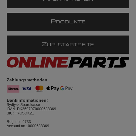
P
RODUKTE
Z
UR STARTSEITE
Zahlungsmethoden
Bankinformationen:
Sydjysk Sparekasse
IBAN: DK3697970000588369
BIC: FROSDK21
Reg. no.: 9733
Account no.: 0000588369