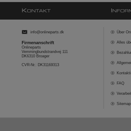
K
I
ONTAKT
NFOR
info@onlineparts.dk
Über On
Firmenanschrift
Alles üb
Onlineparts
Vemmingbundstrandvej 111
Bezahlu
DK6310 Broager
Allgeme
CVR-Nr.: DK31169313
Kontakt
FAQ
Verarbe
Sitemap