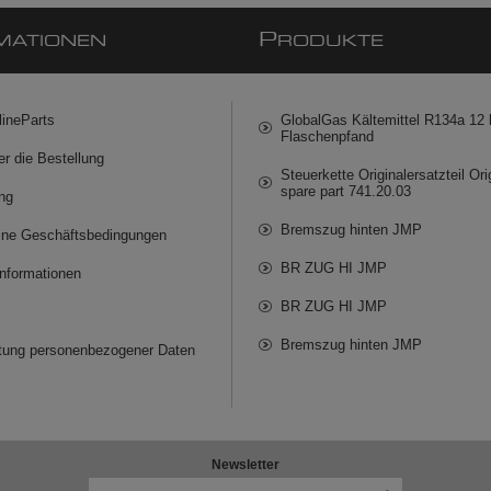
P
MATIONEN
RODUKTE
lineParts
GlobalGas Kältemittel R134a 12 k
Flaschenpfand
er die Bestellung
Steuerkette Originalersatzteil Ori
spare part 741.20.03
ng
Bremszug hinten JMP
ine Geschäftsbedingungen
BR ZUG HI JMP
informationen
BR ZUG HI JMP
Bremszug hinten JMP
itung personenbezogener Daten
Newsletter