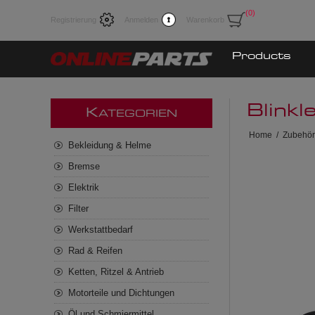
(0)
Registrierung
Anmelden
Warenkorb
Products
Blink
K
ATEGORIEN
Home
/
Zubehör
Bekleidung & Helme
Bremse
Elektrik
Filter
Werkstattbedarf
Rad & Reifen
Ketten, Ritzel & Antrieb
Motorteile und Dichtungen
Öl und Schmiermittel