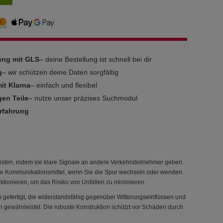
rung mit GLS
– deine Bestellung ist schnell bei dir
g
– wir schützen deine Daten sorgfältig
it Klarna
– einfach und flexibel
gen Teile
– nutze unser präzises Suchmodul
Erfahrung
eisten, indem sie klare Signale an andere Verkehrsteilnehmer geben.
ige Kommunikationsmittel, wenn Sie die Spur wechseln oder wenden.
ktionieren, um das Risiko von Unfällen zu minimieren.
ien gefertigt, die widerstandsfähig gegenüber Witterungseinflüssen und
ewährleistet. Die robuste Konstruktion schützt vor Schäden durch