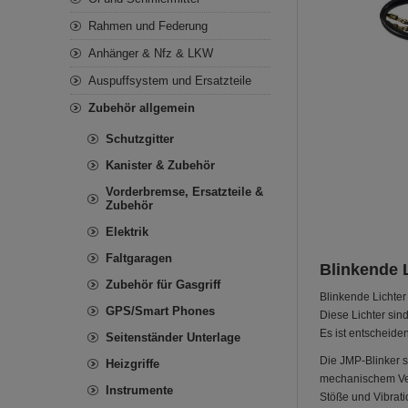
Rahmen und Federung
Anhänger & Nfz & LKW
Auspuffsystem und Ersatzteile
Zubehör allgemein
Schutzgitter
Kanister & Zubehör
Vorderbremse, Ersatzteile &
Zubehör
Elektrik
Faltgaragen
Blinkende 
Zubehör für Gasgriff
Blinkende Lichter
GPS/Smart Phones
Diese Lichter sin
Es ist entscheide
Seitenständer Unterlage
Die JMP-Blinker s
Heizgriffe
mechanischem Ver
Instrumente
Stöße und Vibrati