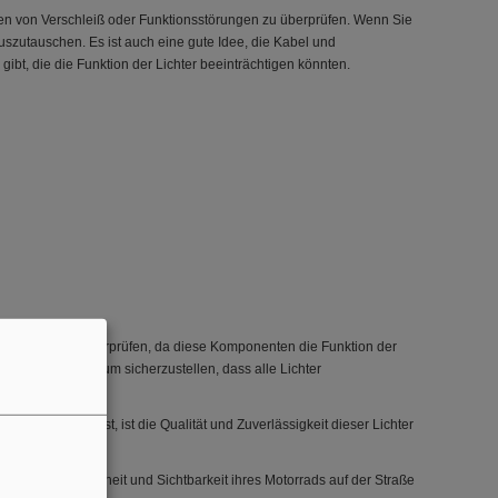
chen von Verschleiß oder Funktionsstörungen zu überprüfen. Wenn Sie
auszutauschen. Es ist auch eine gute Idee, die Kabel und
bt, die die Funktion der Lichter beeinträchtigen könnten.
Sicherungen zu überprüfen, da diese Komponenten die Funktion der
 zu inspizieren, um sicherzustellen, dass alle Lichter
angegeben ist, ist die Qualität und Zuverlässigkeit dieser Lichter
üllen.
, die die Sicherheit und Sichtbarkeit ihres Motorrads auf der Straße