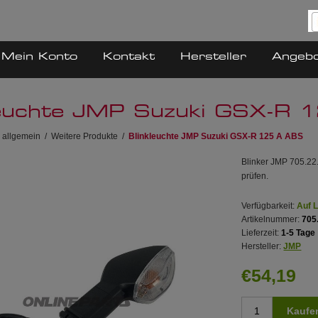
Mein Konto
Kontakt
Hersteller
Angeb
leuchte JMP Suzuki GSX-R 
 allgemein
/
Weitere Produkte
/
Blinkleuchte JMP Suzuki GSX-R 125 A ABS
Blinker JMP 705.22.
prüfen.
Verfügbarkeit:
Auf 
Artikelnummer:
705
Lieferzeit:
1-5 Tage
Hersteller:
JMP
€54,19
Kaufe