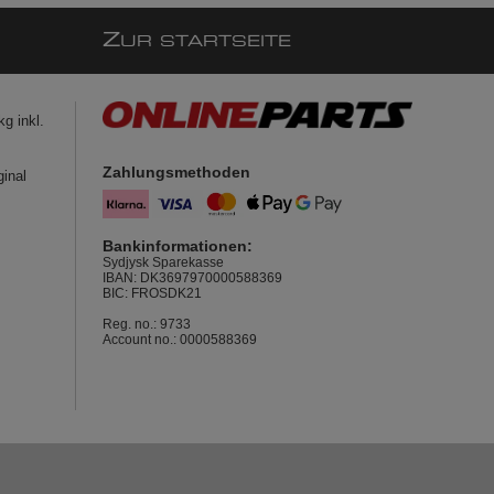
Z
UR STARTSEITE
g inkl.
Zahlungsmethoden
ginal
Bankinformationen:
Sydjysk Sparekasse
IBAN: DK3697970000588369
BIC: FROSDK21
Reg. no.: 9733
Account no.: 0000588369