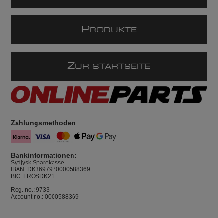
P
RODUKTE
Z
UR STARTSEITE
Zahlungsmethoden
Bankinformationen:
Sydjysk Sparekasse
IBAN: DK3697970000588369
BIC: FROSDK21
Reg. no.: 9733
Account no.: 0000588369