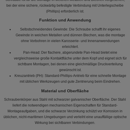
bei der eine sichere, rückwärtig befestigte Verbindung mit Unterlegscheibe
(Phillips) erforderlich ist.
Funktion und Anwendung
Selbstschneidendes Gewinde: Die Schraube schafft ihr eigenes
Gewinde in weichen Metallen und dünnen Blechen, was die montage
ohne Vorbohren in vielen Karosserie- und Innenanwendungen
erleichtert.
Pan-Head: Der flachere, abgerundete Pan-Head bietet eine
vergleichsweise große Kontaktfläche unter dem Kopf und eignet sich für
sichtbare Montagen, bei denen eine gleichmäßige Druckverteilung
gewünscht ist.
Kreuzantrieb (PH): Standard-Phillips-Antrieb für eine schnelle Montage
mit üblichen Werkzeugen und gute Zentrierung beim Eindrehen.
Material und Oberfläche
Schraubenkörper aus Stahl mit schwarzer galvanischer Oberfläche. Der Stahl
liefert die notwendigen mechanischen Eigenschaften für Standard-
Montageaufgaben, und die schwarze Verzinkung schützt vor Korrosion in
üblichen, nicht-maritimen Umgebungen und verleiht eine unauffällige optische
Wirkung bei sichtbaren Verbindungen.