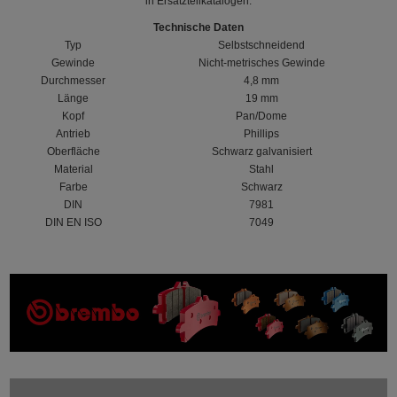
in Ersatzteilkatalogen.
Technische Daten
Typ
Selbstschneidend
Gewinde
Nicht-metrisches Gewinde
Durchmesser
4,8 mm
Länge
19 mm
Kopf
Pan/Dome
Antrieb
Phillips
Oberfläche
Schwarz galvanisiert
Material
Stahl
Farbe
Schwarz
DIN
7981
DIN EN ISO
7049