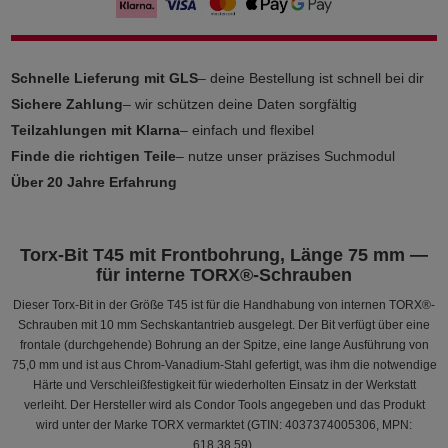
Schnelle Lieferung mit GLS
– deine Bestellung ist schnell bei dir
Sichere Zahlung
– wir schützen deine Daten sorgfältig
Teilzahlungen mit Klarna
– einfach und flexibel
Finde die richtigen Teile
– nutze unser präzises Suchmodul
Über 20 Jahre Erfahrung
Torx-Bit T45 mit Frontbohrung, Länge 75 mm —
für interne TORX®-Schrauben
Dieser Torx-Bit in der Größe T45 ist für die Handhabung von internen TORX®-
Schrauben mit 10 mm Sechskantantrieb ausgelegt. Der Bit verfügt über eine
frontale (durchgehende) Bohrung an der Spitze, eine lange Ausführung von
75,0 mm und ist aus Chrom-Vanadium-Stahl gefertigt, was ihm die notwendige
Härte und Verschleißfestigkeit für wiederholten Einsatz in der Werkstatt
verleiht. Der Hersteller wird als Condor Tools angegeben und das Produkt
wird unter der Marke TORX vermarktet (GTIN: 4037374005306, MPN:
618.38.59).