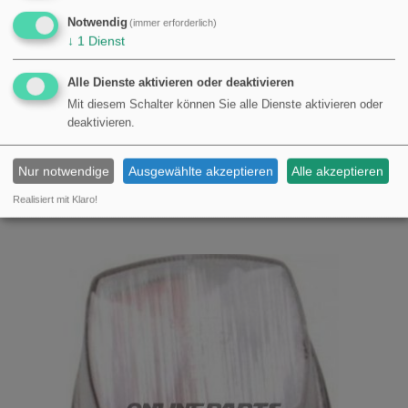
Notwendig
(immer erforderlich)
↓
1
Dienst
Alle Dienste aktivieren oder deaktivieren
Mit diesem Schalter können Sie alle Dienste aktivieren oder
deaktivieren.
UMRISSLEUCHTE
Nur notwendige
Ausgewählte akzeptieren
Alle akzeptieren
KAUFEN
€7,76
Realisiert mit Klaro!