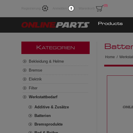
(0)
Registrierung
Anmelden
Warenkorb
Products
Batte
K
ATEGORIEN
Home
/
Werkstat
Bekleidung & Helme
Bremse
Elektrik
Filter
Werkstattbedarf
Additive & Zusätze
Batterien
Bremsprodukte
Rad & Reifen