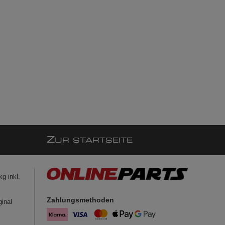
Z
UR STARTSEITE
g inkl.
Zahlungsmethoden
ginal