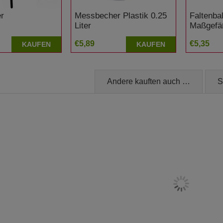
er
Messbecher Plastik 0.25
Faltenba
Liter
Maßgefä
€5,89
€5,35
KAUFEN
KAUFEN
Andere kauften auch …
S