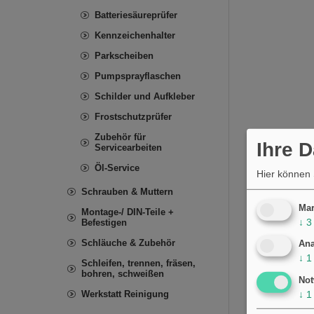
Batteriesäureprüfer
Kennzeichenhalter
Parkscheiben
Pumpsprayflaschen
Schilder und Aufkleber
Frostschutzprüfer
Zubehör für
Ihre 
Servicearbeiten
Öl-Service
Hier können 
Schrauben & Muttern
Mar
Montage-/ DIN-Teile +
↓
3
Befestigen
Schläuche & Zubehör
Ana
↓
1
Schleifen, trennen, fräsen,
bohren, schweißen
Not
↓
1
Werkstatt Reinigung