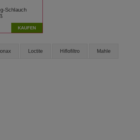
lg-Schlauch
ß
KAUFEN
onax
Loctite
Hiflofiltro
Mahle