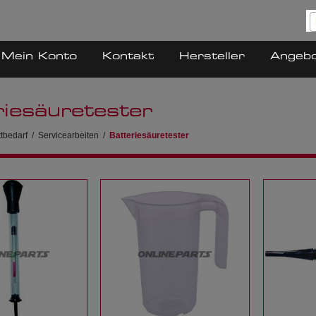
Mein Konto
Kontakt
Hersteller
Angeb
riesäuretester
tbedarf
/
Servicearbeiten
/
Batteriesäuretester