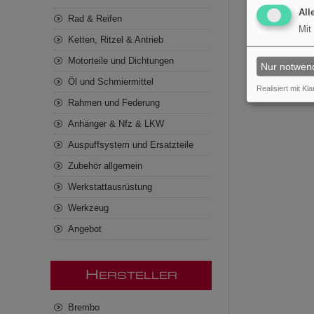
All
Rad & Reifen
Mit
Ketten, Ritzel & Antrieb
Motorteile und Dichtungen
Nur notwen
Öl und Schmiermittel
Realisiert mit Kla
Rahmen und Federung
Anhänger & Nfz & LKW
Auspuffsystem und Ersatzteile
Zubehör allgemein
Werkstattausrüstung
Werkzeug
Angebot
H
ERSTELLER
Brembo