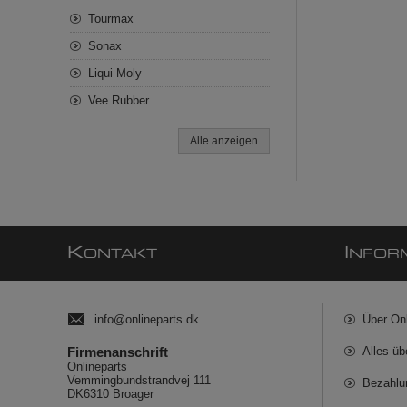
Tourmax
Sonax
Liqui Moly
Vee Rubber
Alle anzeigen
K
I
ONTAKT
NFOR
info@onlineparts.dk
Über On
Firmenanschrift
Alles üb
Onlineparts
Vemmingbundstrandvej 111
Bezahlu
DK6310 Broager