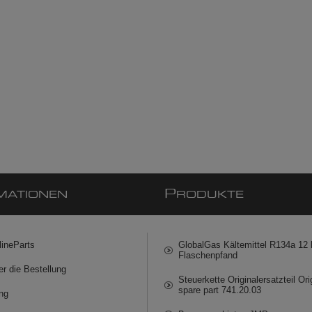
P
MATIONEN
RODUKTE
lineParts
GlobalGas Kältemittel R134a 12 k
Flaschenpfand
er die Bestellung
Steuerkette Originalersatzteil Ori
spare part 741.20.03
ng